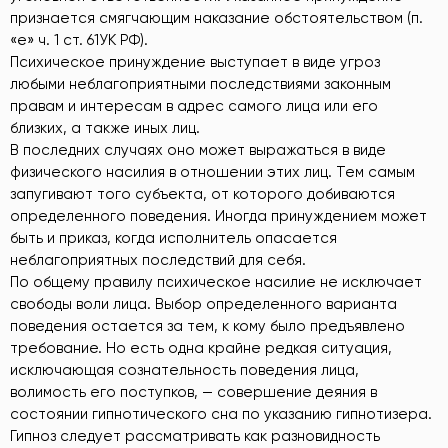
признается смягчающим наказание обстоятельством (п.
«е» ч. 1 ст. 61УК РФ).
Психическое принуждение выступает в виде угроз
любыми неблагоприятными последствиями законным
правам и интересам в адрес самого лица или его
близких, а также иных лиц.
В последних случаях оно может выражаться в виде
физического насилия в отношении этих лиц. Тем самым
запугивают того субъекта, от которого добиваются
определенного поведения. Иногда принуждением может
быть и приказ, когда исполнитель опасается
неблагоприятных последствий для себя.
По общему правилу психическое насилие не исключает
свободы воли лица. Выбор определенного варианта
поведения остается за тем, к кому было предъявлено
требование. Но есть одна крайне редкая ситуация,
исключающая сознательность поведения лица,
волимость его поступков, — совершение деяния в
состоянии гипнотического сна по указанию гипнотизера.
Гипноз следует рассматривать как разновидность