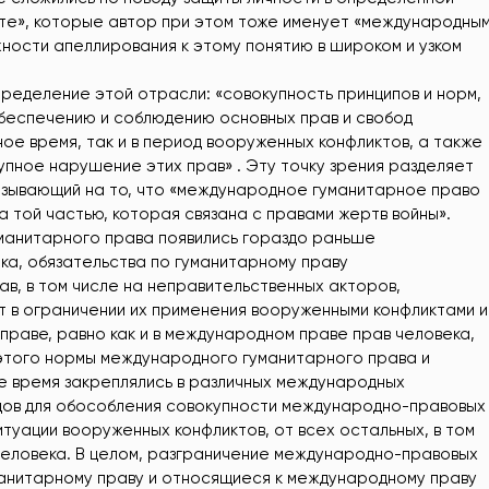
кте», которые автор при этом тоже именует «международны
жности апеллирования к этому понятию в широком и узком
еделение этой отрасли: «совокупность принципов и норм,
беспечению и соблюдению основных прав и свобод
ное время, так и в период вооруженных конфликтов, а также
пное нарушение этих прав» . Эту точку зрения разделяет
указывающий на то, что «международное гуманитарное право
 той частью, которая связана с правами жертв войны».
манитарного права появились гораздо раньше
а, обязательства по гуманитарному праву
в, в том числе на неправительственных акторов,
 в ограничении их применения вооруженными конфликтами и
праве, равно как и в международном праве прав человека,
 этого нормы международного гуманитарного права и
е время закреплялись в различных международных
одов для обособления совокупности международно-правовых
туации вооруженных конфликтов, от всех остальных, в том
человека. В целом, разграничение международно-правовых
анитарному праву и относящиеся к международному праву