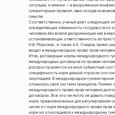
ситуации, а именно — в вооруженном конфли
гуманитарным правом», явно исходя из возмо
смысле.
Соответственно, ученый дает следующее опр
определяющих обязанность государств по о
человека без всякой дискриминации как в мир
устанавливающих ответственность за престу
Н.В. Морозов , а также А.Х. Саидов, прямо 
входит в международное право прав человека
Итак, договорные нормы международного гу
международных договоров по правам человек
распространяются на иной субъектный соста
специфичность норм данной отрасли состоит
оккупацией. В международном гуманитарном 
сложилась своя система принципов. Помимо
международного права прав человека долго
договорах. Все это не могло не давать пов
норм, предназначенных для регулирования си
числе от норм международного права прав 
норм на относящиеся к международному гум