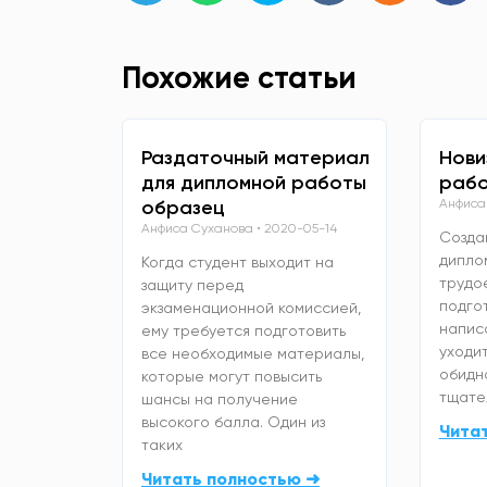
Похожие статьи
Раздаточный материал
Нови
для дипломной работы
рабо
образец
Анфиса
Анфиса Суханова
2020-05-14
Созда
дипло
Когда студент выходит на
трудо
защиту перед
подго
экзаменационной комиссией,
напис
ему требуется подготовить
уходит
все необходимые материалы,
обидно
которые могут повысить
тщате
шансы на получение
высокого балла. Один из
Чита
таких
Читать полностью ➜