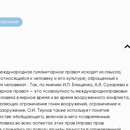
равление
международное гуманитарное право» исходят из смысла,
«относящийся к человеку и его культуре; обращенный к
 человека» . Так, по мнению И.П. Блищенко, А.Я. Сухарева и
арное право» — это «совокупность международноправовых
ловека в мирное время и во время вооруженного конфликта,
еляющих ограничение гонки вооружений, ограничение и
зоружение. О.И. Тиунов также использует понятие
естве обобщающего, включая в него «современные
века во всех аспектах этих прав («право прав
е сложились по поводу защиты личности в определенной