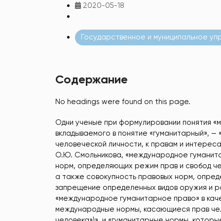
2020-05-18
Государственное и муниципальное уп
Содержание
No headings were found on this page.
Одни ученые при формулировании понятия «
вкладываемого в понятие «гуманитарный», — 
человеческой личности, к правам и интересам
О.Ю. Смольникова, «международное гуманит
норм, определяющих режим прав и свобод че
а также совокупность правовых норм, опред
запрещение определенных видов оружия и ра
«международное гуманитарное право» в кач
международные нормы, касающиеся прав чело
человека»)», и «гуманитарные нормы, которы