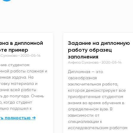
зна в дипломной
Задание на дипломную
те пример
работу образец
 Суханова
2020-05-14
заполнения
Анфиса Суханова
2020-05-14
ние студентом
мной работы сложная и
Дипломная — это
емкая задача. На
своеобразная
товку материала и
заключительная работа,
ание всей работы
которая демонстрирует все
ь до полугода. Очень
приобретенные студентом
, когда студент
знания во время обучения в
льно подошел к
определенном вузе. В
зависимости от
ть полностью ➜
специализации к
исследовательским работам