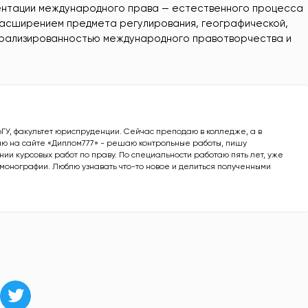
ентации международного права — естественного процесса
расширением предмета регулирования, географической,
трализированностью международного правотворчества и
рГУ, факультет юриспруденции. Сейчас преподаю в колледже, а в
ю на сайте «Диплом777» - решаю контрольные работы, пишу
ии курсовых работ по праву. По специальности работаю пять лет, уже
е монографии. Люблю узнавать что-то новое и делиться полученными