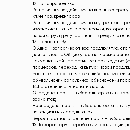
12.По направлению:
Решения для воздействия на внешнюю среду
клиентов, кредиторов;
Решения для воздействия на внутреннюю сре
изменение штатного расписания, которое п
новой структуры управления, в результате п
13.По масштабу:
Общие — затрагивают все предприятие, его
деятельность. Общие управленческие решен
также дальнейшее развитие производства (к
процессов, переход на выпуск новой продукци
Частные — касаются каких-либо подсистем, 
об увольнении сотрудника, об изменении граф
14.По степени альтернативности:
Определенность – выбор альтернативы в усло
вариантов;
Неопределенность – выбор альтернативы в 
потенциальных результатов;
Вероятностная определенность – выбор альт
15.По характеру разработки и реализации (по