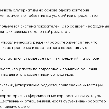
ивать альтернативы на основе одного критерия
жет зависеть от объективных условий или определяться
пользуется система показателей. Это создает необходимы
нить их влияние на конечный результат.
 управленческого решения характеризуется тем, что
ринимает решение и несет за него персональную
ва участвуют в процессе принятия решений (на основе
чает, что работу по подготовке и принятию решения
ных для этого коллективом сотрудников.
стики, (утверждение бюджета, привлечение инвестиций,
и).
 характеристик (формирование корпоративной культуры,
щественными отношениями), носят субъективный характер,
их принимающего.