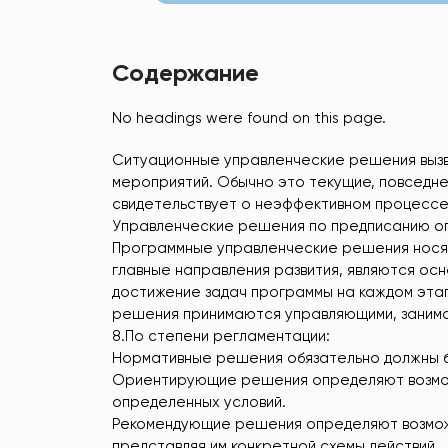
Содержание
No headings were found on this page.
Ситуационные управленческие решения вызв
мероприятий. Обычно это текущие, повседн
свидетельствует о неэффективном процессе 
Управленческие решения по предписанию о
Программные управленческие решения нося
главные направления развития, являются ос
достижение задач программы на каждом эта
решения принимаются управляющими, заним
8.По степени регламентации:
Нормативные решения обязательно должны бы
Ориентирующие решения определяют возмож
определенных условий.
Рекомендующие решения определяют возможн
представляя им конкретной схемы действий.