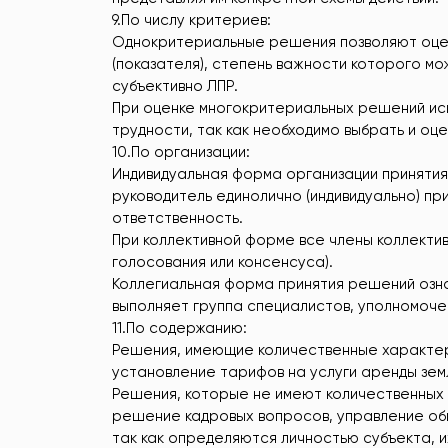
9.По числу критериев:
Однокритериальные решения позволяют оцен
(показателя), степень важности которого мо
субъективно ЛПР.
При оценке многокритериальных решений ис
трудности, так как необходимо выбрать и оце
10.По организации:
Индивидуальная форма организации принятия
руководитель единолично (индивидуально) п
ответственность.
При коллективной форме все члены коллекти
голосования или консенсуса).
Коллегиальная форма принятия решений озна
выполняет группа специалистов, уполномочен
11.По содержанию:
Решения, имеющие количественные характери
установление тарифов на услуги аренды земл
Решения, которые не имеют количественных
решение кадровых вопросов, управление об
так как определяются личностью субъекта, 