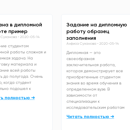
зна в дипломной
Задание на дипломную
те пример
работу образец
 Суханова
2020-05-14
заполнения
Анфиса Суханова
2020-05-14
ние студентом
мной работы сложная и
Дипломная — это
емкая задача. На
своеобразная
товку материала и
заключительная работа,
ание всей работы
которая демонстрирует все
ь до полугода. Очень
приобретенные студентом
, когда студент
знания во время обучения в
льно подошел к
определенном вузе. В
зависимости от
ть полностью ➜
специализации к
исследовательским работам
Читать полностью ➜