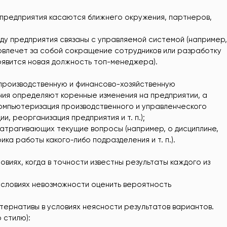
 предприятия касаются ближнего окружения, партнеров,
ду предприятия связаны с управляемой системой (например,
овлечет за собой сокращение сотрудников или разработку
оявится новая должность топ-менеджера).
 производственную и финансово-хозяйственную
ия определяют коренные изменения на предприятии, а
омпьютеризация производственного и управленческого
и, реорганизация предприятия и т. п.);
затрагивающих текущие вопросы (например, о дисциплине,
ика работы какого-либо подразделения и т. п.).
виях, когда в точности известны результаты каждого из
условиях невозможности оценить вероятность
ернативы в условиях неясности результатов вариантов.
 стилю):