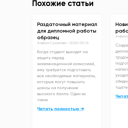
Похожие статьи
Раздаточный материал
Нови
для дипломной работы
рабо
образец
Анфиса
Анфиса Суханова
2020-05-14
Созда
дипло
Когда студент выходит на
трудо
защиту перед
подго
экзаменационной комиссией,
напис
ему требуется подготовить
уходит
все необходимые материалы,
обидно
которые могут повысить
тщате
шансы на получение
высокого балла. Один из
Чита
таких
Читать полностью ➜