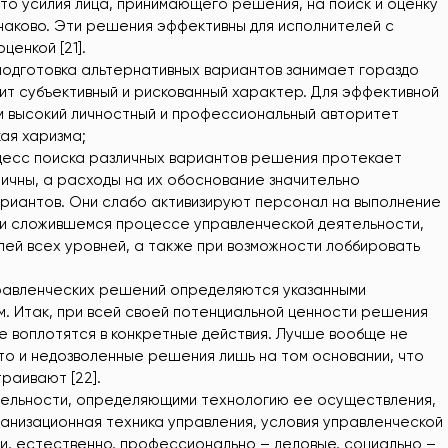
о усилия лица, принимающего решения, на поиск и оценку
аково. Эти решения эффективны для исполнителей с
енкой [21].
подготовка альтернативных вариантов занимает гораздо
ит субъективный и рискованный характер. Для эффективной
м высокий личностный и профессиональный авторитет
ая харизма;
есс поиска различных вариантов решения протекает
ичны, а расходы на их обоснование значительно
риантов. Они слабо активизируют персонал на выполнение
и сложившемся процессе управленческой деятельности,
ей всех уровней, а также при возможности лоббировать
равленческих решений определяются указанными
. Итак, при всей своей потенциальной ценности решения
е воплотятся в конкретные действия. Лучше вообще не
 то и недозволенные решения лишь на том основании, что
раивают [22].
ельности, определяющими технологию ее осуществления,
анизационная техника управления, условия управленческой
 и, естественно, профессионально – деловые, социально –