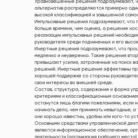
Уравновешенные решения подразумевают, чт
альтернатив распределяются примерно один
высокой классификацией и завышенной самооц
Импульсивные решения подразумевают, что 
больше времени, чем оценка, а решение нос
реализации импульсивных решений необходи
руководителя среди подчиненных и его высок
Инертные решения подразумевают, что проц
медленно и неуверенно. Такие решения втор
превышают усилия, затраченные на поиск ва
решений. Инертные решения эффективны пр
хорошей поддержке со стороны руководител
свои интересы во внешней среде.
Состав, структура, содержание и форма уп
критериями и классификационным основанием
останутся лишь благими пожеланиями, если н
начинать дело, чем принимать невыгодные, а
они хорошо известны, удобны или кого-то уст
Основными средствами управленческой деят
являются информационное обеспечение, орг
деятельности (организация рабочего места)