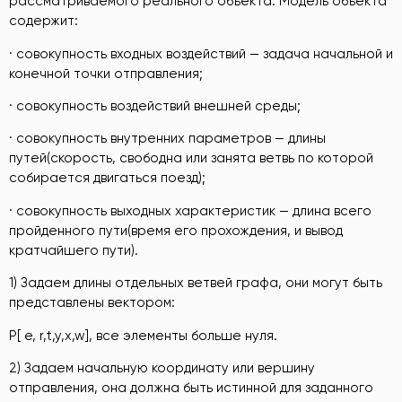
рассматриваемого реального объекта. Модель объекта
содержит:
· совокупность входных воздействий — задача начальной и
конечной точки отправления;
· совокупность воздействий внешней среды;
· совокупность внутренних параметров — длины
путей(скорость, свободна или занята ветвь по которой
собирается двигаться поезд);
· совокупность выходных характеристик — длина всего
пройденного пути(время его прохождения, и вывод
кратчайшего пути).
1) Задаем длины отдельных ветвей графа, они могут быть
представлены вектором:
P[ e, r,t,y,x,w], все элементы больше нуля.
2) Задаем начальную координату или вершину
отправления, она должна быть истинной для заданного