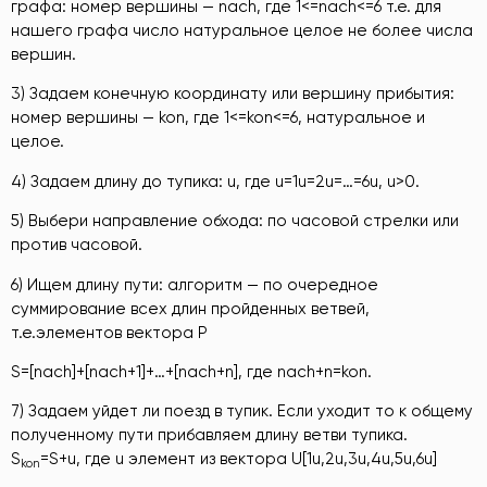
графа: номер вершины — nach, где 1<=nach<=6 т.е. для
нашего графа число натуральное целое не более числа
вершин.
3) Задаем конечную координату или вершину прибытия:
номер вершины — kon, где 1<=kon<=6, натуральное и
целое.
4) Задаем длину до тупика: u, где u=1u=2u=…=6u, u>0.
5) Выбери направление обхода: по часовой стрелки или
против часовой.
6) Ищем длину пути: алгоритм — по очередное
суммирование всех длин пройденных ветвей,
т.е.элементов вектора Р
S=[nach]+[nach+1]+…+[nach+n], где nach+n=kon.
7) Задаем уйдет ли поезд в тупик. Если уходит то к общему
полученному пути прибавляем длину ветви тупика.
S
=S+u, где u элемент из вектора U[1u,2u,3u,4u,5u,6u]
kon