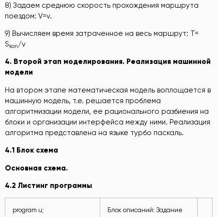
8) Задаем среднюю скорость прохождения маршрута
поездом: V=v.
9) Вычисляем время затраченное на весь маршрут: T=
S
/v
kon
4
.
Второй этап моделирова
ния. Реализация машинной
модели
На втором этапе математическая модель воплощается в
машинную модель, т.е. решается проблема
алгоритмизации модели, ее рационального разбиения на
блоки и организации интерфейса между ними. Реализация
алгоритма представлена на языке турбо паскаль.
4
.1
Блок схема
Основная схема
.
4
.2
Листинг
программы
program u;
Блок описаний: Задание