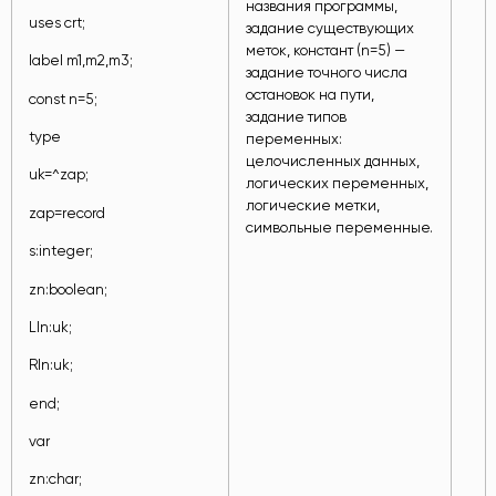
названия программы,
uses crt;
задание существующих
меток, констант (n=5) —
label m1,m2,m3;
задание точного числа
остановок на пути,
const n=5;
задание типов
type
переменных:
целочисленных данных,
uk=^zap;
логических переменных,
логические метки,
zap=record
символьные переменные.
s:integer;
zn:boolean;
Lln:uk;
Rln:uk;
end;
var
zn:char;