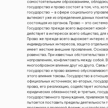
самостоятельными образованиями, обладающи
государства и права состоят в том, что, хо
государство — в сфере социального управле
вытекают уже из определения данных понятий
состоящая из органов. Право — это система
Государство прежде всего выражает какой-т
действует в интересах всего общества, для 
Право же прежде всего выражает интерес ли
индивидуальных интересов, защита отдельной
имеет жесткие внешние проявления. Основа
равенства. При известных обстоятельствах 
направлениях, конфликтовать между собой. 
многообразном влиянии друг на друга. Связь 
государство и право взаимно обусловливают 
этого влияния таковы. Государство в отноше
официальных источниках; во-вторых, госуда
права, его реализацию, содействует исполь
юридических обязанностей; в-третьих, гос
государственного принуждения, привлекая 
пытается поставить пределы деятельности го
протекала в правовой форме: и устройство г