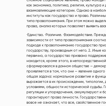
сложное социальное явление, право находитс
как экономика, политика, религия, культура 
взаимовлияющие категории. Однако в наибол
институты как государство и право. Различн
типа правопонимания. При этом можно выдел
права, анализ которых позволяет выявить вза
·Единство. ·Различие. ·Взаимодействие. Прежд
зависимости от типа правопонимания соотно
подходе к правопониманию государство приз
государству, производным от него. 2. Иные 
первично, а государство призвано поддержи
находится, кроме этого, в непосредственной
сформировался в данном обществе — демокра
проявляется в том, что они — явления одного
общая задача: нормальное развитие и функц
выражается в их происхождении, типологии,
условиями, общности исторической судьбы. 
регуляции и упорядочения, аккумулируют и 
гарантируют права личности. Государственн
вовсе не означает, что все, свойственное г