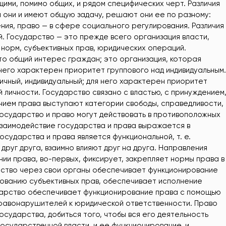
ми, помимо общих, и рядом специфических черт. Различия
тя они и имеют общую задачу, решают они ее по разному:
ния, право — в сфере социального регулирования. Различия
. Государство — это прежде всего организация власти,
 норм, субъективных прав, юридических операций.
о общий интерес граждан; это организация, которая
него характерен приоритет группового над индивидуальным.
чный, индивидуальный; для него характерен приоритет
 личности. Государство связано с властью, с принуждением
нием права выступают категории свободы, справедливости,
государство и право могут действовать в противоположных
Взаимодействие государства и права выражается в
государства и права является функциональной, т. е.
друг друга, взаимно влияют друг на друга. Направления
нии права, во-первых, фиксирует, закрепляет нормы права в
рство через свои органы обеспечивает функционирование
зованию субъективных прав, обеспечивает исполнение
ударство обеспечивает функционирование права с помощью
правонарушителей к юридической ответственности. Право
сударства, добиться того, чтобы вся его деятельность
осударственной власти, и ее функционирование, и