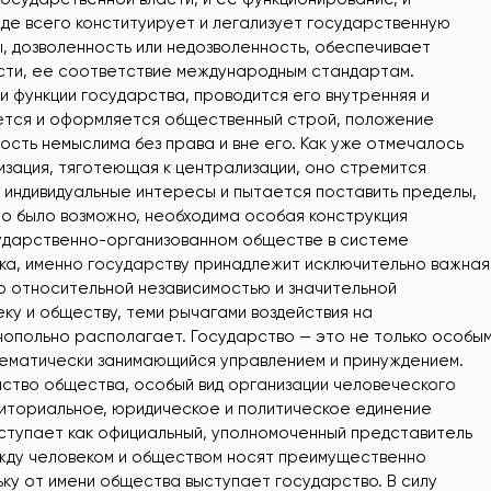
де всего конституирует и легализует государственную
, дозволенность или недозволенность, обеспечивает
ости, ее соответствие международным стандартам.
 функции государства, проводится его внутренняя и
яется и оформляется общественный строй, положение
ость немыслима без права и вне его. Как уже отмечалось
зация, тяготеющая к централизации, оно стремится
 индивидуальные интересы и пытается поставить пределы,
о было возможно, необходима особая конструкция
сударственно-организованном обществе в системе
а, именно государству принадлежит исключительно важная
о относительной независимостью и значительной
у и обществу, теми рычагами воздействия на
опольно располагает. Государство — это не только особы
тематически занимающийся управлением и принуждением.
ство общества, особый вид организации человеческого
иториальное, юридическое и политическое единение
ступает как официальный, уполномоченный представитель
ежду человеком и обществом носят преимущественно
ку от имени общества выступает государство. В силу