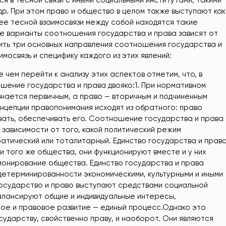
я в тесной связи с иными социальными институтами, такими
и др. При этом право и общество в целом также выступают как
ее тесной взаимосвязи между собой находятся такие
ые варианты соотношения государства и права зависят от
ить три основных направления соотношения государства и
имосвязь и специфику каждого из этих явлений:
е чем перейти к анализу этих аспектов отметим, что, в
шение государства и права двояко:1. При нормативном
нается первичным, а право — вторичным и подчиненным
концепции правопонимания исходят из обратного: право
вать, обеспечивать его. Соотношение государства и права
 зависимости от того, какой политический режим
тический или тоталитарный. Единство государства и прав
 и того же общества, они функционируют вместе и у них
ионирование общества. Единство государства и права
 детерминированности экономическими, культурными и иными
Государство и право выступают средствами социальной
балансируют общие и индивидуальные интересы,
ое и правовое развитие — единый процесс.Однако это
осударству, свойственно праву, и наоборот. Они являются