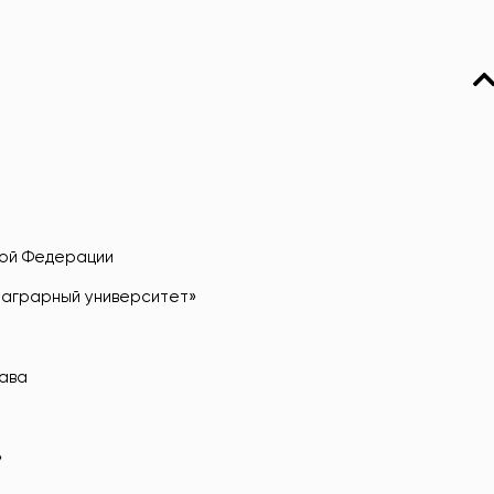
кой Федерации
 аграрный университет»
рава
»