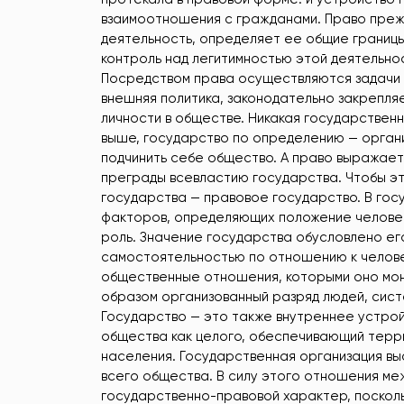
взаимоотношения с гражданами. Право преж
деятельность, определяет ее общие границы
контроль над легитимностью этой деятельн
Посредством права осуществляются задачи и
внешняя политика, законодательно закрепл
личности в обществе. Никакая государственн
выше, государство по определению — органи
подчинить себе общество. А право выражает
преграды всевластию государства. Чтобы эт
государства — правовое государство. В го
факторов, определяющих положение человек
роль. Значение государства обусловлено ег
самостоятельностью по отношению к человек
общественные отношения, которыми оно мон
образом организованный разряд людей, сис
Государство — это также внутреннее устрой
общества как целого, обеспечивающий терр
населения. Государственная организация вы
всего общества. В силу этого отношения м
государственно-правовой характер, посколь