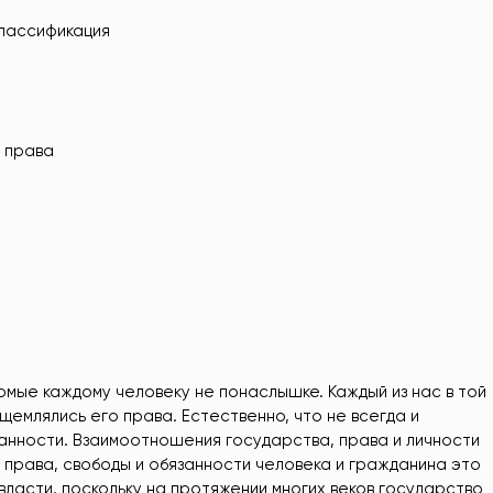
классификация
е права
омые каждому человеку не понаслышке. Каждый из нас в той
ущемлялись его права. Естественно, что не всегда и
анности. Взаимоотношения государства, права и личности
права, свободы и обязанности человека и гражданина это
 власти, поскольку на протяжении многих веков государство