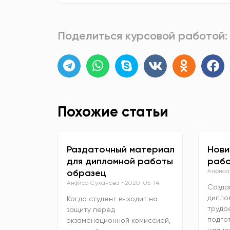
Поделиться курсовой работой:
Похожие статьи
Раздаточный материал
Нови
для дипломной работы
рабо
образец
Анфиса
Анфиса Суханова
2020-05-14
Созда
дипло
Когда студент выходит на
трудо
защиту перед
подго
экзаменационной комиссией,
напис