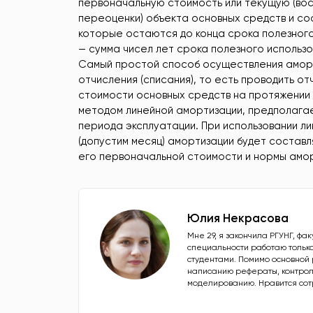
первоначальную стоимость или текущую (вос
переоценки) объекта основных средств и со
которые остаются до конца срока полезного
— сумма чисел лет срока полезного использо
Самый простой способ осуществления амор
отчисления (списания), то есть проводить 
стоимости основных средств на протяжении 
методом линейной амортизации, предполагае
периода эксплуатации. При использовании л
(допустим месяц) амортизации будет составл
его первоначальной стоимости и нормы амор
Юлия Некрасова
Мне 29, я закончила РГУНГ, фа
специальности работаю только
студентами. Помимо основной 
написанию рефераты, контрол
моделированию. Нравится сот