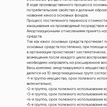
В ходе производственного процесса основны
потребительские свойства и должным образо
название износа основных фондов.
Процесс постепенного переноса стоимости с
изнашивания на производимый посредством и
Амортизационными отчислениями принято на
средств.
Так как износ основных средств протекает 
основных средств постепенно, при помощи 
в организации проистекает систематически,
возмещения после каждого цикла воспроизв
необходимо направлять на расширенное вос
Весь комплекс амортизируемого имущества (в
делится на 10 амортизационных групп соглас
•1-я группа-имущество, срок полезного испол
включительно;
•2-я группа, срок полезного использования к
•3-я группа, срок полезного использования к
•4-я группа, срок полезного использования к
•5-я группа, срок полезного использования к