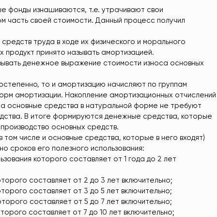
е фонды изнашиваются, т.е. утрачивают свои
м часть своей стоимости. Данный процесс получил
редств труда в ходе их физического и морального
х продукт принято называть амортизацией.
зывать денежное выражение стоимости износа основных
постепенно, то и амортизацию начисляют по группам
норм амортизации. Накопление амортизационных отчислений
 а основные средства в натуральной форме не требуют
одства. В итоге формируются денежные средства, которые
производство основных средств.
 том числе и основные средства, которые в него входят)
но сроков его полезного использования:
ьзования которого составляет от 1 года до 2 лет
оторого составляет от 2 до 3 лет включительно;
оторого составляет от 3 до 5 лет включительно;
оторого составляет от 5 до 7 лет включительно;
оторого составляет от 7 до 10 лет включительно;