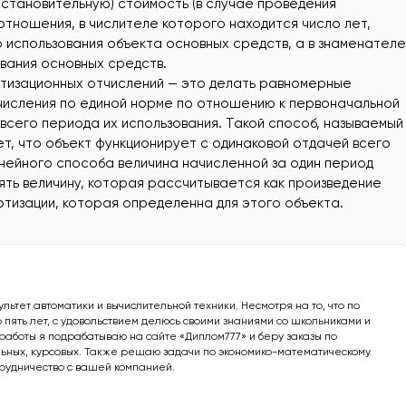
становительную) стоимость (в случае проведения
отношения, в числителе которого находится число лет,
 использования объекта основных средств, а в знаменателе
вания основных средств.
тизационных отчислений — это делать равномерные
отчисления по единой норме по отношению к первоначальной
всего периода их использования. Такой способ, называемый
т, что объект функционирует с одинаковой отдачей всего
инейного способа величина начисленной за один период
ять величину, которая рассчитывается как произведение
тизации, которая определенна для этого объекта.
культет автоматики и вычислительной техники. Несмотря на то, что по
 пять лет, с удовольствием делюсь своими знаниями со школьниками и
работы я подрабатываю на сайте «Диплом777» и беру заказы по
ьных, курсовых. Также решаю задачи по экономико-математическому
рудничество с вашей компанией.