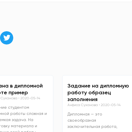
зна в дипломной
Задание на дипломную
те пример
работу образец
 Суханова
2020-05-14
заполнения
Анфиса Суханова
2020-05-14
ние студентом
мной работы сложная и
Дипломная — это
емкая задача. На
своеобразная
товку материала и
заключительная работа,
ание всей работы