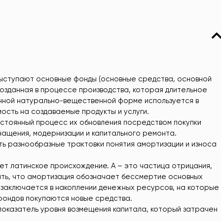
ыступают основные фонды (основные средства, основной
созданная в процессе производства, которая длительное
енной натурально-вещественной форме используется в
ость на создаваемые продукты и услуги.
стоянный процесс их обновления посредством покупки
нащения, модернизации и капитального ремонта.
ь разнообразные трактовки понятия амортизации и износа
т латинское происхождение. А – это частица отрицания,
ать, что амортизация обозначает бессмертие основных
 заключается в накоплении денежных ресурсов, на которые
фондов покупаются новые средства.
оказатель уровня возмещения капитала, который затрачен