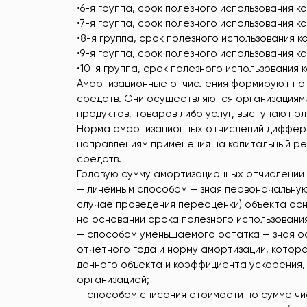
•6-я группа, срок полезного использования к
•7-я группа, срок полезного использования к
•8-я группа, срок полезного использования к
•9-я группа, срок полезного использования к
•10-я группа, срок полезного использования
Амортизационные отчисления формируют по 
средств. Они осуществляются организациями 
продуктов, товаров либо услуг, выступают 
Норма амортизационных отчислений диффере
направлениям применения на капитальный ре
средств.
Годовую сумму амортизационных отчислений
— линейным способом — зная первоначальную
случае проведения переоценки) объекта ос
на основании срока полезного использовани
— способом уменьшаемого остатка — зная о
отчетного года и норму амортизации, котор
данного объекта и коэффициента ускорения,
организацией;
— способом списания стоимости по сумме чи