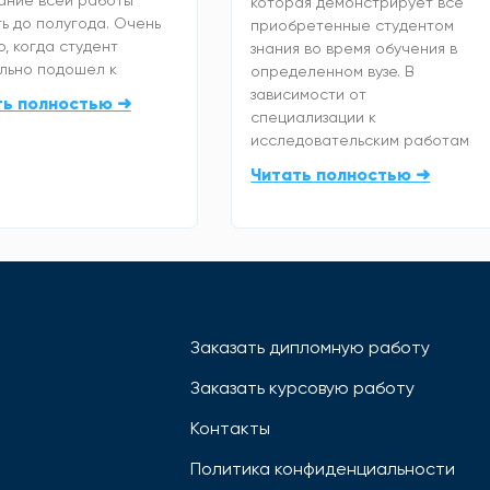
которая демонстрирует все
ь до полугода. Очень
приобретенные студентом
, когда студент
знания во время обучения в
льно подошел к
определенном вузе. В
зависимости от
ть полностью ➜
специализации к
исследовательским работам
Читать полностью ➜
Заказать дипломную работу
Заказать курсовую работу
Контакты
Политика конфиденциальности