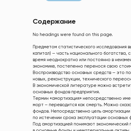
Содержание
No headings were found on this page.
Предметом статистического исследования в
капитал) — часть национального богатства, 
время неоднократно или постоянно в неизм
экономике, постепенно перенося свою стоим
Воспроизводство основных средств — это по
новых, реконструкции, технического переос
В экономической литературе можно встретит
основных фондов предприятия.
Термин «амортизация» непосредственно имее
морт – переводится как смерть. Можно сказ
фондов. Непосредственно цель амортизации
по истечении срока эксплуатации основных 
Под амортизацией понимают экономический п
в основные фонды и нематериальные активы.