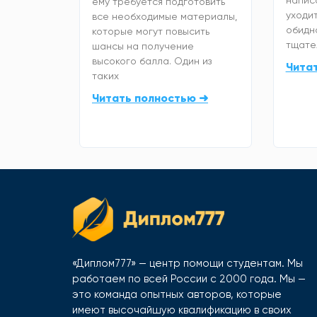
ему требуется подготовить
уходит
все необходимые материалы,
обидно
которые могут повысить
тщате
шансы на получение
высокого балла. Один из
Чита
таких
Читать полностью ➜
«Диплом777» — центр помощи студентам. Мы
работаем по всей России с 2000 года. Мы —
это команда опытных авторов, которые
имеют высочайшую квалификацию в своих