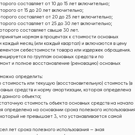
оторого составляет от 10 до 15 лет включительно;
оторого от 15 до 20 лет включительно;
оторого составляет от 20 до 25 лет включительно;
оторого составляет от 25 до 30 лет включительно;
 которого составляет свыше 30 лет.
принятым нормам в процентах к стоимости основных
каждый месяц (или каждый квартал) и включаются в цену
элементом себестоимости товара или издержек обращения.
нцируется по группам основных средств и по
монт и полное восстановление (реновацию) основных
 можно определить:
 стоимость или текущую (восстановительную) стоимость (в
новных средств и норму амортизации, которая определена
я данного объекта;
статочную стоимость объекта основных средств на начало
ая определена на основании срока полезного использовани
 который не превышает 3, что устанавливается самой
сел лет срока полезного использования — зная