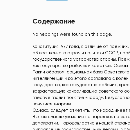
Содержание
No headings were found on this page.
Конституция 1977 года, в отличие от прежни
общественного строя и политики СССР, про
государственного устройства страны. Преж
как государство рабочих и крестьян. Основно
Таким образом, социальная база Советского
интеллигенции и до этого совпадала с волей
государство, как государство рабочих, крест
возрастающую консолидацию советского общ
впервые вводит понятие «народ». Безусловн
понятием «народ».
Однако, следует отметить, что народ имеет
В этом смысле указание на народ как на ис
демократии. Народовластие в нашей стране
в управлении государственными делами, в об