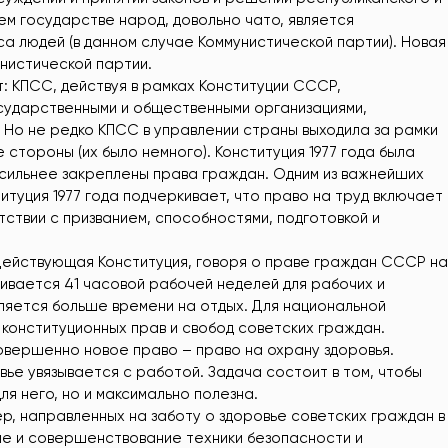
шем государстве народ, довольно чато, является
а людей (в данном случае Коммунистической партии). Новая
нистической партии.
: КПСС, действуя в рамках Конституции СССР,
сударственными и общественными организациями,
 Но не редко КПСС в управлении страны выходила за рамки
е стороны (их было немного). Конституция 1977 года была
сильнее закреплены права граждан. Одним из важнейших
итуция 1977 года подчеркивает, что право на труд включает
тствии с призванием, способностями, подготовкой и
Действующая Конституция, говоря о праве граждан СССР на
чивается 41 часовой рабочей неделей для рабочих и
вляется больше времени на отдых. Для национальной
онституционных прав и свобод советских граждан.
вершенно новое право – право на охрану здоровья.
вье увязывается с работой. Задача состоит в том, чтобы
ля него, но и максимально полезна.
р, направленных на заботу о здоровье советских граждан в
ие и совершенствование техники безопасности и