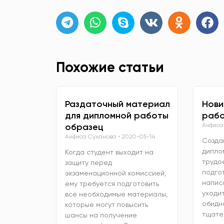
Похожие статьи
Раздаточный материал
Нови
для дипломной работы
рабо
образец
Анфиса
Анфиса Суханова
2020-05-14
Созда
дипло
Когда студент выходит на
трудо
защиту перед
подго
экзаменационной комиссией,
напис
ему требуется подготовить
уходит
все необходимые материалы,
обидно
которые могут повысить
тщате
шансы на получение