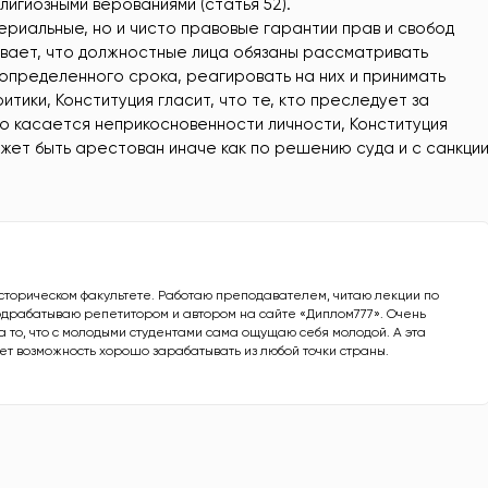
лигиозными верованиями (статья 52).
ериальные, но и чисто правовые гарантии прав и свобод
ливает, что должностные лица обязаны рассматривать
 определенного срока, реагировать на них и принимать
тики, Конституция гласит, что те, кто преследует за
то касается неприкосновенности личности, Конституция
ожет быть арестован иначе как по решению суда и с санкци
историческом факультете. Работаю преподавателем, читаю лекции по
одрабатываю репетитором и автором на сайте «Диплом777». Очень
а то, что с молодыми студентами сама ощущаю себя молодой. А эта
ает возможность хорошо зарабатывать из любой точки страны.