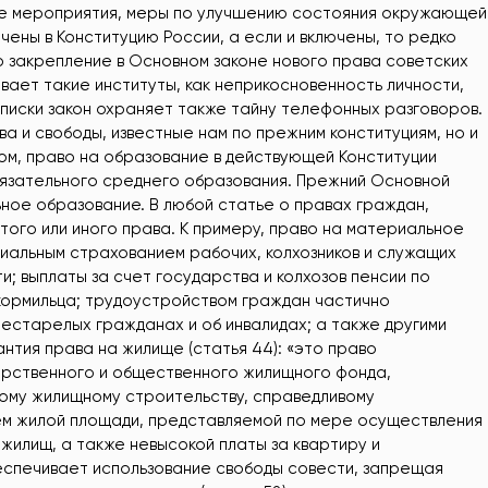
е мероприятия, меры по улучшению состояния окружающей
чены в Конституцию России, а если и включены, то редко
 закрепление в Основном законе нового права советских
вает такие институты, как неприкосновенность личности,
писки закон охраняет также тайну телефонных разговоров.
ва и свободы, известные нам по прежним конституциям, но и
ом, право на образование в действующей Конституции
язательного среднего образования. Прежний Основной
ное образование. В любой статье о правах граждан,
того или иного права. К примеру, право на материальное
циальным страхованием рабочих, колхозников и служащих
; выплаты за счет государства и колхозов пенсии по
 кормильца; трудоустройством граждан частично
естарелых гражданах и об инвалидах; а также другими
нтия права на жилище (статья 44): «это право
арственного и общественного жилищного фонда,
ому жилищному строительству, справедливому
м жилой площади, представляемой по мере осуществления
илищ, а также невысокой платы за квартиру и
беспечивает использование свободы совести, запрещая