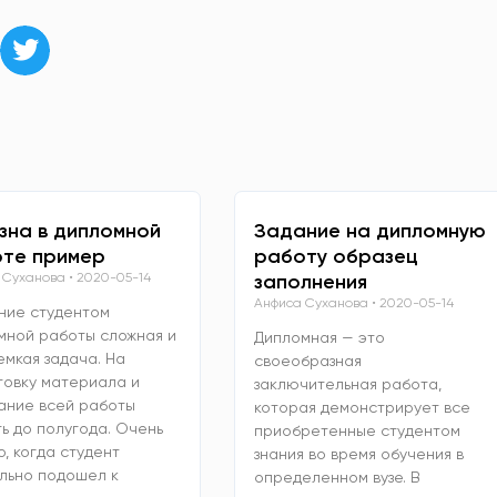
зна в дипломной
Задание на дипломную
те пример
работу образец
 Суханова
2020-05-14
заполнения
Анфиса Суханова
2020-05-14
ние студентом
мной работы сложная и
Дипломная — это
емкая задача. На
своеобразная
товку материала и
заключительная работа,
ание всей работы
которая демонстрирует все
ь до полугода. Очень
приобретенные студентом
, когда студент
знания во время обучения в
льно подошел к
определенном вузе. В