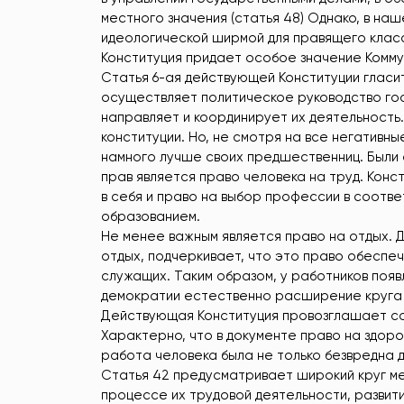
местного значения (статья 48) Однако, в на
идеологической ширмой для правящего класс
Конституция придает особое значение Комму
Статья 6-ая действующей Конституции гласит
осуществляет политическое руководство го
направляет и координирует их деятельность.
конституции. Но, не смотря на все негативны
намного лучше своих предшественниц. Были 
прав является право человека на труд. Конст
в себя и право на выбор профессии в соотве
образованием.
Не менее важным является право на отдых. 
отдых, подчеркивает, что это право обеспе
служащих. Таким образом, у работников поя
демократии естественно расширение круга к
Действующая Конституция провозглашает со
Характерно, что в документе право на здоро
работа человека была не только безвредна д
Статья 42 предусматривает широкий круг ме
процессе их трудовой деятельности, развит