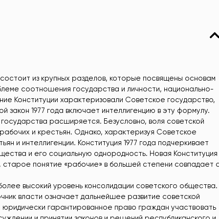
х, состоит из крупных разделов, которые посвящены основам
блеме соотношения государства и личности, национально-
ние Конституции характеризовали Советское государство,
й закон 1977 года включает интеллигенцию в эту формулу.
 государства расширяется. Безусловно, воля советской
 рабочих и крестьян. Однако, характеризуя Советское
ьян и интеллигенции. Конституция 1977 года подчеркивает
ества и его социальную однородность. Новая Конституция
о, старое понятие «рабочие» в большей степени совпадает 
 более высокий уровень консолидации советского общества.
точник власти означает дальнейшее развитие советской
 юридически гарантированное право граждан участвовать
суждении и принятии законов и решений республиканского и