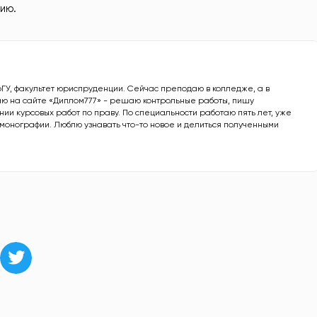
ию.
рГУ, факультет юриспруденции. Сейчас преподаю в колледже, а в
ю на сайте «Диплом777» - решаю контрольные работы, пишу
ии курсовых работ по праву. По специальности работаю пять лет, уже
е монографии. Люблю узнавать что-то новое и делиться полученными