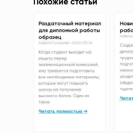
Похожие статьи
Раздаточный материал
Нови
для дипломной работы
рабо
образец
Анфиса
Анфиса Суханова
2020-05-14
Созда
дипло
Когда студент выходит на
трудо
защиту перед
подго
экзаменационной комиссией,
напис
ему требуется подготовить
уходит
все необходимые материалы,
обидно
которые могут повысить
тщате
шансы на получение
высокого балла. Один из
Чита
таких
Читать полностью ➜