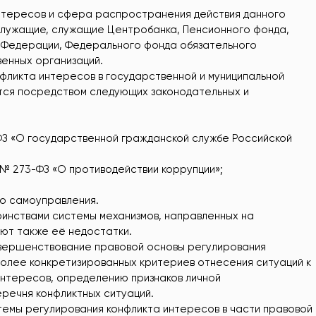
интересов и сфера распространения действия данного
 служащие, служащие Центробанка, Пенсионного фонда,
 Федерации, Федерального фонда обязательного
венных организаций.
фликта интересов в государственной и муниципальной
тся посредством следующих законодательных и
-ФЗ «О государственной гражданской службе Российской
 № 273-ФЗ «О противодействии коррупции»;
о самоуправления.
инствами системы механизмов, направленных на
ют также её недостатки.
совершенствование правовой основы регулирования
более конкретизированных критериев отнесения ситуаций к
интересов, определению признаков личной
речня конфликтных ситуаций.
темы регулирования конфликта интересов в части правовой