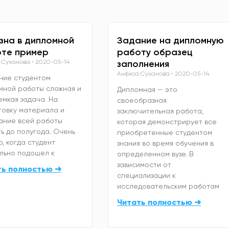
зна в дипломной
Задание на дипломную
те пример
работу образец
 Суханова
2020-05-14
заполнения
Анфиса Суханова
2020-05-14
ние студентом
мной работы сложная и
Дипломная — это
емкая задача. На
своеобразная
товку материала и
заключительная работа,
ание всей работы
которая демонстрирует все
ь до полугода. Очень
приобретенные студентом
, когда студент
знания во время обучения в
льно подошел к
определенном вузе. В
зависимости от
ть полностью ➜
специализации к
исследовательским работам
Читать полностью ➜