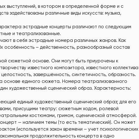
ных выступлений, в котором в определенной форме и с
тв задействованы различные виды искусств: музыка,
 характера эстрадные концерты различают по следующим
ётные и театрализованные.
чают в себя эстрадные номера различных жанров. Как
Их особенность – действенность, разнообразный состав
ой сюжетной основе. Они могут быть приурочены к
 творчеству известного композитора, известного коллектива
 целостность, завершённость, синтетичность, образность.
а основе единого сюжета. Номера театрализованного
один художественный сценический образ. Характерность:
меющий единый художественный сценический образ; для его
вами, присущими театру: сюжетным ходом, ролевой
еатральными костюмами, гримом, сценической атмосферой.
онцерт — наличием темы (то есть тематический). Он может
трактом (используется закон времени – учет психологических
Максимальная продолжительность концерта в одно