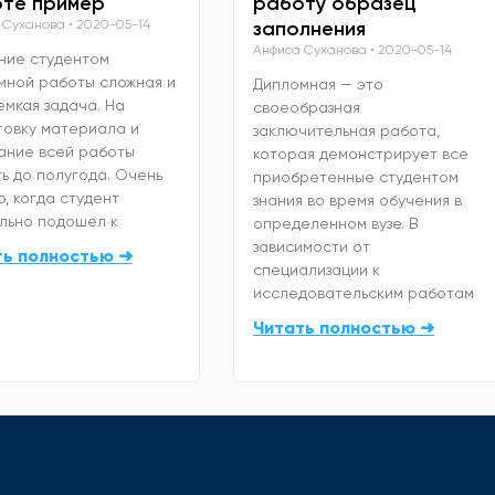
те пример
работу образец
 Суханова
2020-05-14
заполнения
Анфиса Суханова
2020-05-14
ние студентом
мной работы сложная и
Дипломная — это
емкая задача. На
своеобразная
товку материала и
заключительная работа,
ание всей работы
которая демонстрирует все
ь до полугода. Очень
приобретенные студентом
, когда студент
знания во время обучения в
льно подошел к
определенном вузе. В
зависимости от
ть полностью ➜
специализации к
исследовательским работам
Читать полностью ➜