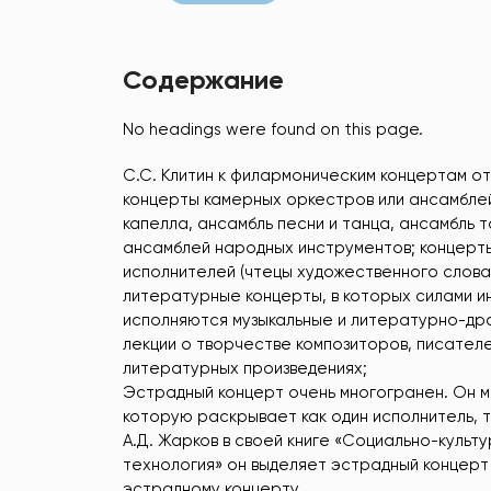
Содержание
No headings were found on this page.
С.С. Клитин к филармоническим концертам о
концерты камерных оркестров или ансамблей;
капелла, ансамбль песни и танца, ансамбль т
ансамблей народных инструментов; концерт
исполнителей (чтецы художественного слова,
литературные концерты, в которых силами и
исполняются музыкальные и литературно-др
лекции о творчестве композиторов, писател
литературных произведениях;
Эстрадный концерт очень многогранен. Он м
которую раскрывает как один исполнитель, т
А.Д. Жарков в своей книге «Социально-культ
технология» он выделяет эстрадный концерт
эстрадному концерту.