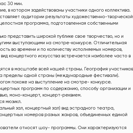
час 30 мин.
е, в котором задействованы участники одного коллектива.
дставляет аудитории результаты художественно-творческой
 целостная программа, подготовленная собственными
ко представить широкой публике свое творчество, но и
ругими выступающими на смотре-конкурсе. Отличительная
сть во времени и по количеству исполняемых номеров,
 вид концертного искусства встречается наиболее часто в
ятся в масштабе всей нашей страны. География участнико
за пределы одной страны (международные фестивали).
огом похоже на выступление на смотре- конкурсе.
онцертных программ по содержанию, способу организации и
вью, моно-концерт, концерт-реквием.
я мюзикл.
зыкальный зал, концертный зал) вид эстрадного театра,
концертных номеров разных жанров, объединенных единой
дователи относят шоу- программы. Они характеризуются