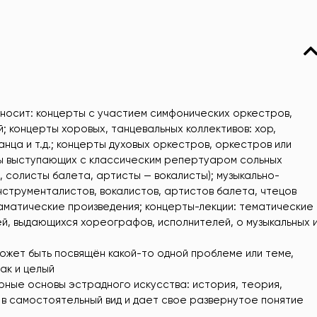
тносит: концерты с участием симфонических оркестров,
 концерты хоровых, танцевальных коллективов: хор,
анца и т.д.; концерты духовых оркестров, оркестров или
ы выступающих с классическим репертуаром сольных
 солисты балета, артисты — вокалисты); музыкально-
нструменталистов, вокалистов, артистов балета, чтецов
аматические произведения; концерты-лекции: тематические
ей, выдающихся хореографов, исполнителей, о музыкальных 
ожет быть посвящён какой-то одной проблеме или теме,
ак и целый
урные основы эстрадного искусства: история, теория,
 в самостоятельный вид и дает свое развернутое понятие