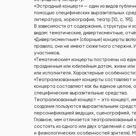
«Эстрадный концерт» — один из видов публич
помощью специфических выразительных средс
литература, хореография, театр [10, c. 195].
В зависимости от содержания, структуры и
видам: тематические, дивертисментные, отч
«Дивертисментные» (сборные) концерты вклю
правило, они не имеют сюжетного стержня. 
участников.
«Тематические» концерты построены на един
праздничным или юбилейным датам, жизни или
или исполнителя. Характерные особенности:
«Театрализованные» концерты составляют н
концерта составляют как бы единое целое, 
специфические выразительные средства.
Театрализованный концерт – это концерт, и
создания пользуются выразительными средст
персонификацией ведущих, сценографией, т
Главное, чем отличается театрализованный к
состоять из одного или двух отделений с ан
и физиологических особенностей зрителя). 