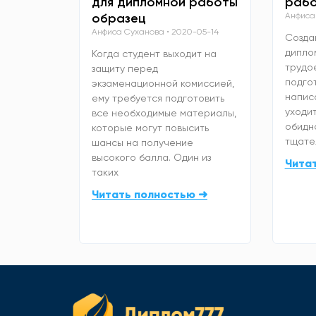
для дипломной работы
рабо
образец
Анфиса
Анфиса Суханова
2020-05-14
Созда
дипло
Когда студент выходит на
трудо
защиту перед
подго
экзаменационной комиссией,
напис
ему требуется подготовить
уходит
все необходимые материалы,
обидно
которые могут повысить
тщате
шансы на получение
высокого балла. Один из
Чита
таких
Читать полностью ➜