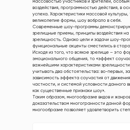
массовостью участников и зрителей, особым
воздействия, программностью действия, в о
успеха. Характеристики массовой культуры, 
великолепие формы, шоу вобрало в себя.
Современные шоу-программы демонстрируют
зрелищные приемы, принципы воздействия на з
зрелищность. Однако цели и задачи шоу-про
функциональные акценты сместились в сторо
Исходя из того, что всякое зрелище – это ф
эмоционального общения, то «эффект соучас
важнейшими характеристиками зрелищности,
учитывать два обстоятельства: во-первых, з
зависимость эффекта соучастия от движения 
частности, и системой условности данного в
как существенные признаки шоу».
Таким образом, многообразие видов и жанр
доказательством многогранности данной фор
многообразие позволяет удовлетворить степ