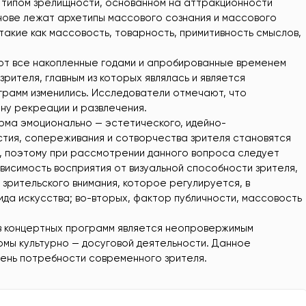
 типом зрелищности, основанном на аттракционности
снове лежат архетипы массового сознания и массового
такие как массовость, товарность, примитивность смыслов,
 все накопленные годами и апробированные временем
рителя, главным из которых являлась и является
грамм изменились. Исследователи отмечают, что
ну рекреации и развлечения.
орма эмоционально — эстетического, идейно-
тия, сопереживания и сотворчества зрителя становятся
 поэтому при рассмотрении данного вопроса следует
ависимость восприятия от визуальной способности зрителя,
зрительского внимания, которое регулируется, в
ида искусства; во-вторых, фактор публичности, массовость
ов концертных программ является неопровержимым
мы культурно — досуговой деятельности. Данное
ень потребности современного зрителя.