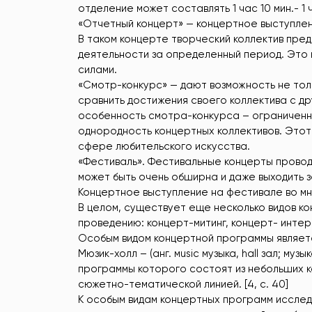
отделение может составлять 1 час 10 мин.- 1 
«Отчетный концерт» — концертное выступлени
В таком концерте творческий коллектив пре
деятельности за определенный период. Это
силами.
«Смотр-конкурс» — дают возможность не толь
сравнить достижения своего коллектива с д
особенность смотра-конкурса – ограниченно
однородность концертных коллективов. Этот
сфере любительского искусства.
«Фестиваль». Фестивальные концерты провод
может быть очень обширна и даже выходить 
Концертное выступление на фестивале во мн
В целом, существует еще несколько видов к
проведению: концерт-митинг, концерт- интер
Особым видом концертной программы являетс
Мюзик-холл – (анг. мusic музыка, hall зал; му
программы которого состоят из небольших 
сюжетно-тематической линией. [4, c. 40]
К особым видам концертных программ иссле