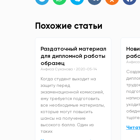
Похожие статьи
Раздаточный материал
Нови
для дипломной работы
рабо
образец
Анфиса
Анфиса Суханова
2020-05-14
Созда
дипло
Когда студент выходит на
трудо
защиту перед
подго
экзаменационной комиссией,
напис
ему требуется подготовить
уходит
все необходимые материалы,
обидно
которые могут повысить
тщате
шансы на получение
высокого балла. Один из
Чита
таких