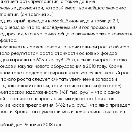
я отчетность предприятия, а также данные
Основным документом, который имеет важнейшее значение
риятия. (см таблица 2.1)
д, который приведен в обобщённом виде в таблице 2.1,
, очевидно, что за исследуемый 2018 год произошел
редприятия, что в условиях общего экономического кризиса в
 фактор.
ив баланса мы можем говорит о значительном росте объема
о стало результатом роста стоимости основных фондов
ов выросла на 605 тыс. руб.. Это, в свою очередь, стало
ндов и закупки нового оборудования в 2018 году. Кроме
Рица» тоже продемонстрировали весьма существенный рост
ми такого роста следует считать увеличение запасов и
ыть, как положительным, так и отрицательным фактором)
ебеторской задолженности (+611 тыс. руб.) – что с одной
ой – возникают вопросы с их ликвидностью. При этом
и в кассе предприятия, (-162 тыс. руб..), что явно приведет
ности. Кроме того, уменьшились и нематериальные актив
ебный дом Рица» за 2018 год