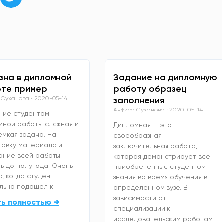
зна в дипломной
Задание на дипломную
те пример
работу образец
 Суханова
2020-05-14
заполнения
Анфиса Суханова
2020-05-14
ние студентом
мной работы сложная и
Дипломная — это
емкая задача. На
своеобразная
товку материала и
заключительная работа,
ание всей работы
которая демонстрирует все
ь до полугода. Очень
приобретенные студентом
, когда студент
знания во время обучения в
льно подошел к
определенном вузе. В
зависимости от
ть полностью ➜
специализации к
исследовательским работам