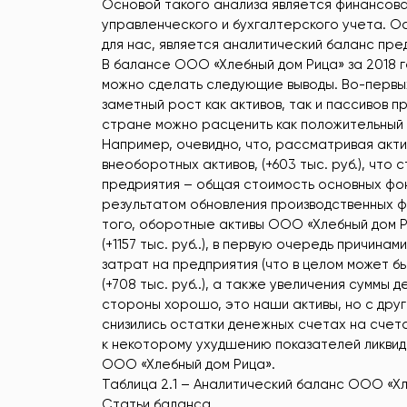
Основой такого анализа является финансова
управленческого и бухгалтерского учета. 
для нас, является аналитический баланс предп
В балансе ООО «Хлебный дом Рица» за 2018 го
можно сделать следующие выводы. Во-первых
заметный рост как активов, так и пассивов п
стране можно расценить как положительный
Например, очевидно, что, рассматривая акт
внеоборотных активов, (+603 тыс. руб.), чт
предриятия – общая стоимость основных фонд
результатом обновления производственных фо
того, оборотные активы ООО «Хлебный дом 
(+1157 тыс. руб..), в первую очередь причина
затрат на предприятия (что в целом может б
(+708 тыс. руб..), а также увеличения суммы д
стороны хорошо, это наши активы, но с друг
снизились остатки денежных счетах на счетах 
к некоторому ухудшению показателей ликвид
ООО «Хлебный дом Рица».
Таблица 2.1 – Аналитический баланс ООО «Хл
Статьи баланса