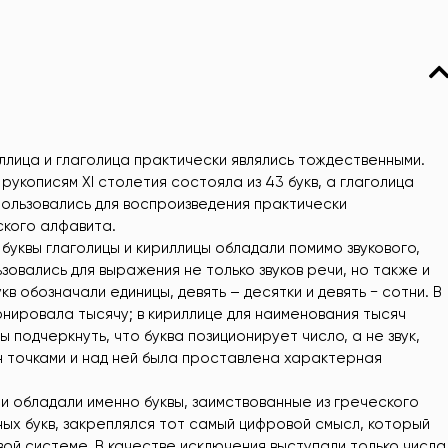
ллица и глаголица практически являлись тождественными.
укописям ХI столетия состояла из 43 букв, а глаголица
спользовались для воспроизведения практически
ского алфавита.
буквы глаголицы и кириллицы обладали помимо звукового,
зовались для выражения не только звуков речи, но также и
укв обозначали единицы, девять – десятки и девять − сотни. В
ионировала тысячу; в кириллице для наименования тысяч
 подчеркнуть, что буква позиционирует число, а не звук,
он точками и над ней была проставлена характерная
и обладали именно буквы, заимствованные из греческого
нных букв, закреплялся тот самый цифровой смысл, который
ой системе. В качестве исключения выступали только числа