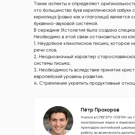
Такие аспекты и определяют оригинальность
что большинство букв кириллической азбуки 
кириллица (равно как и глаголица) является
буквенно-звуковой системой.
В середине IXстолетия была создана специа
Необходимо в этой связи остановиться на кл
1. Неудобное клинописное письмо, которое н
речи слов.
2. Неоднозначный характер старославянско
системы письма.
3. Необходимость вследствие принятия христ
европейский уровень развития.
4. Стремление укрепить продуктивные отнош
Пётр Прохоров
Учился в СПбГЭТУ «ЛЭТИ» на 
иностранные языки и языкозна
преподаю английский школьни
работу за возможность делить