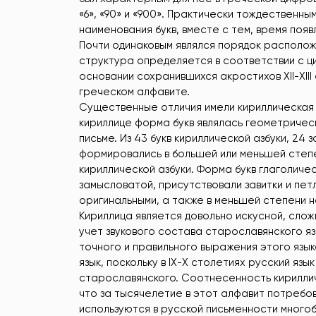
«6», «90» и «900». Практически тождественны
наименования букв, вместе с тем, время поя
Почти одинаковым являлся порядок расположе
структура определяется в соответствии с ци
основании сохранившихся акростихов ХII-ХIII
греческом алфавите.
Существенные отличия имели кириллическая и
кириллице форма букв являлась геометрическ
письме. Из 43 букв кириллической азбуки, 24 
формировались в большей или меньшей степе
кириллической азбуки. Форма букв глаголичес
замысловатой, присутствовали завитки и петл
оригинальными, а также в меньшей степени 
Кириллица является довольно искусной, сло
учет звукового состава старославянского яз
точного и правильного выражения этого язык
язык, поскольку в IХ-Х столетиях русский яз
старославянского. Соотнесенность кириллич
что за тысячелетие в этот алфавит потребов
используются в русской письменности много