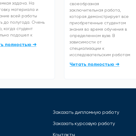
емкая задача. На
своеобразная
товку материала и
заключительная работа,
ание всей работы
которая демонстрирует все
ь до полугода. Очень
приобретенные студентом
, когда студент
знания во время обучения в
льно подошел к
определенном вузе. В
зависимости от
ть полностью ➜
специализации к
исследовательским работам
Читать полностью ➜
Заказать дипломную работу
Заказать курсовую работу
Контакты