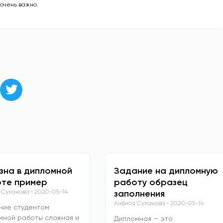
 очень важно.
зна в дипломной
Задание на дипломную
те пример
работу образец
 Суханова
2020-05-14
заполнения
Анфиса Суханова
2020-05-14
ние студентом
мной работы сложная и
Дипломная — это