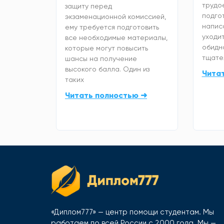
трудо
защиту перед
подго
экзаменационной комиссией,
напис
ему требуется подготовить
уходит
все необходимые материалы,
обидно
которые могут повысить
тщате
шансы на получение
высокого балла. Один из
Чита
таких
Читать полностью ➜
«Диплом777» — центр помощи студентам. Мы
работаем по всей России с 2000 года. Мы —