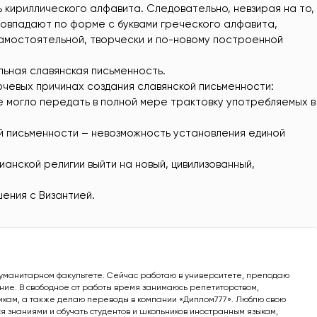
 кириллического алфавита. Следовательно, невзирая на то,
совпадают по форме с буквами греческого алфавита,
 самостоятельной, творчески и по-новому построенной
льная славянская письменность.
ючевых причинах создания славянской письменности:
е могло передать в полной мере трактовку употребляемых в
й письменности – невозможность установления единой
ианской религии выйти на новый, цивилизованный,
ения с Византией.
гуманитарном факультете. Сейчас работаю в университете, преподаю
ние. В свободное от работы время занимаюсь репетиторством,
кам, а также делаю переводы в компании «Диплом777». Люблю свою
ся знаниями и обучать студентов и школьников иностранным языкам,