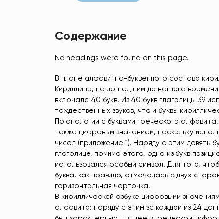
Содержание
No headings were found on this page.
В плане алфавитно-буквенного состава кири
Кириллица, по дошедшим до нашего времени р
включала 40 букв. Из 40 букв глаголицы 39 и
тождественных звуков, что и буквы кирилличе
По аналогии с буквами греческого алфавита, 
также цифровым значением, поскольку исполь
чисел (приложение 1). Наряду с этим девять б
глаголице, помимо этого, одна из букв позиц
использовался особый символ. Для того, чтобы
буква, как правило, отмечалась с двух стор
горизонтальная черточка.
В кириллической азбуке цифровыми значениям
алфавита: наряду с этим за каждой из 24 да
был характерным для нее в греческой цифров