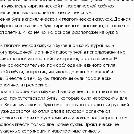
ми являлись в кириллической и глаголической азбуках
вления данных названий остается неясным.
ния букв в кириллической и глаголической азбуках. Данная
фровым значением букв кириллицы и глаголицы, а также на
 столетий. И, конечно, на основе расположения букв в
 глаголическая азбуки в буквенной конфигурации. В
и упрощенной, логичной и доступной в использовании на
заимствовали из византийских правил, а оставшиеся 19
ни самостоятельно, при соблюдении единого стиля
кой азбуки, напротив, являлась довольно сложной и
и. Вместе с тем, буквы глаголицы были графически
напоминали греческие.
жной и творческой азбукой. Был осуществлен тщательный
ыка, присутствовали буквы, которые были необходимы для
а. Кириллическая азбука смогла точно передать и русский
ык уже достаточно отличался в звуковом аспекте от
еского алфавита русскому языку можно подтвердить тем,
алось ввести только две новые буквы. Практически не
буквенные комбинации и надстрочные символы.