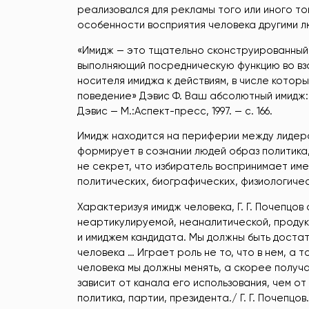
реализовался для рекламы того или иного т
особенности восприятия человека другими л
«Имидж — это тщательно сконструированный 
выполняющий посредническую функцию во вз
носителя имиджа к действиям, в числе кото
поведение» Дэвис Ф. Ваш абсолютный имидж: К
Дэвис — М.:Аспект-пресс, 1997. — с. 166.
Имидж находится на периферии между лидеро
формирует в сознании людей образ политика,
не секрет, что избиратель воспринимает им
политических, биографических, физиологичес
Характеризуя имидж человека, Г. Г. Почепцо
неартикулируемой, неаналитической, проду
и имиджем кандидата. Мы должны быть достато
человека … Играет роль не то, что в нем, а т
человека мы должны менять, а скорее получ
зависит от канала его использования, чем от
политика, партии, президента./ Г. Г. Почепцов