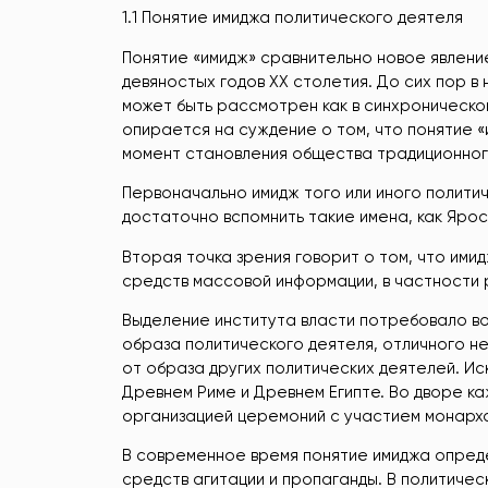
1.1 Понятие имиджа политического деятеля
Понятие «имидж» сравнительно новое явлени
девяностых годов XX столетия. До сих пор в
может быть рассмотрен как в синхроническом
опирается на суждение о том, что понятие 
момент становления общества традиционног
Первоначально имидж того или иного политич
достаточно вспомнить такие имена, как Ярос
Вторая точка зрения говорит о том, что имид
средств массовой информации, в частности 
Выделение института власти потребовало в
образа политического деятеля, отличного не
от образа других политических деятелей. Ис
Древнем Риме и Древнем Египте. Во дворе к
организацией церемоний с участием монарх
В современное время понятие имиджа опред
средств агитации и пропаганды. В политичес