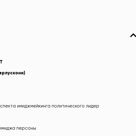
Т
ерлускони)
аспекта имиджмейкинга политического лидер
 имиджа персоны