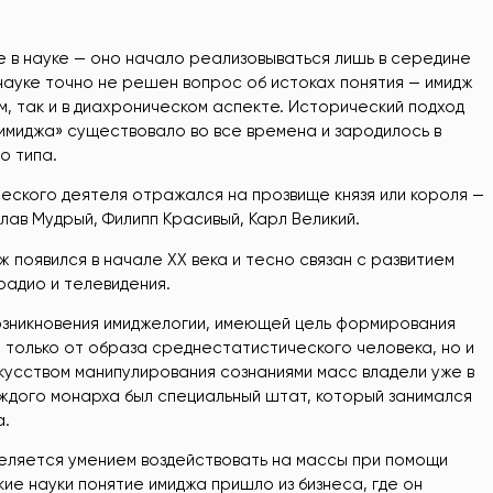
е в науке — оно начало реализовываться лишь в середине
 науке точно не решен вопрос об истоках понятия — имидж
, так и в диахроническом аспекте. Исторический подход
«имиджа» существовало во все времена и зародилось в
о типа.
еского деятеля отражался на прозвище князя или короля —
лав Мудрый, Филипп Красивый, Карл Великий.
ж появился в начале XX века и тесно связан с развитием
радио и телевидения.
озникновения имиджелогии, имеющей цель формирования
 только от образа среднестатистического человека, но и
кусством манипулирования сознаниями масс владели уже в
аждого монарха был специальный штат, который занимался
а.
еляется умением воздействовать на массы при помощи
кие науки понятие имиджа пришло из бизнеса, где он