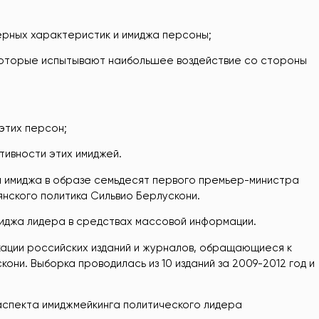
ерных характеристик и имиджа персоны;
которые испытывают наибольшее воздействие со стороны
этих персон;
тивности этих имиджей.
я имиджа в образе семьдесят первого премьер-министра
янского политика Сильвио Берлускони.
иджа лидера в средствах массовой информации.
кации российских изданий и журналов, обращающиеся к
они. Выборка проводилась из 10 изданий за 2009-2012 год и
аспекта имиджмейкинга политического лидера