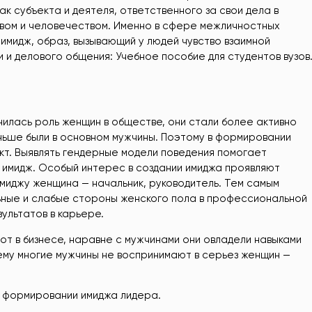
ак субъекта и деятеля, ответственного за свои дела в
твом и человечеством. Именно в сфере межличностных
имидж, образ, вызывающий у людей чувство взаимной
и и делового общения: Учебное пособие для студентов вузов
нилась роль женщин в обществе, они стали более активно
аньше были в основном мужчины. Поэтому в формировании
кт. Выявлять гендерные модели поведения помогает
й имидж. Особый интерес в создании имиджа проявляют
иджу женщина — начальник, руководитель. Тем самым
ьные и слабые стороны женского пола в профессиональной
ультатов в карьере.
т в бизнесе, наравне с мужчинами они овладели навыками
му многие мужчины не воспринимают в серьез женщин —
в формировании имиджа лидера.