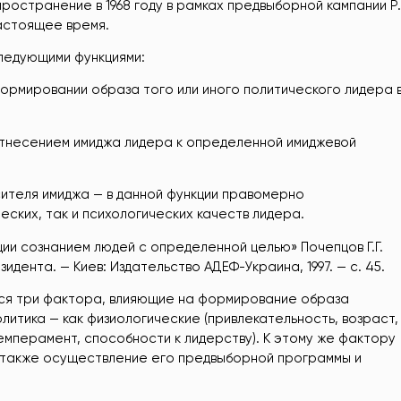
остранение в 1968 году в рамках предвыборной кампании Р.
настоящее время.
следующими функциями:
формировании образа того или иного политического лидера 
отнесением имиджа лидера к определенной имиджевой
ителя имиджа — в данной функции правомерно
ских, так и психологических качеств лидера.
ии сознанием людей с определенной целью» Почепцов Г.Г.
идента. — Киев: Издательство АДЕФ-Украина, 1997. — c. 45.
ся три фактора, влияющие на формирование образа
олитика — как физиологические (привлекательность, возраст,
темперамент, способности к лидерству). К этому же фактору
а также осуществление его предвыборной программы и