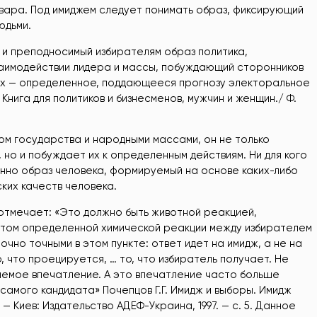
овара. Под имиджем следует понимать образ, фиксирующий
юдьми.
и преподносимый избирателям образ политика,
аимодействии лидера и массы, побуждающий сторонников
рых — определенное, поддающееся прогнозу электоральное
нига для политиков и бизнесменов, мужчин и женщин./ Ф.
м государства и народными массами, он не только
 но и побуждает их к определенным действиям. Ни для кого
енно образ человека, формируемый на основе каких-либо
ких качеств человека.
в отмечает: «Это должно быть животной реакцией,
ктом определенной химической реакции между избирателем
чно точными в этом пункте: ответ идет на имидж, а не на
о, что проецируется, … то, что избиратель получает. Не
аемое впечатление. А это впечатление часто больше
 самого кандидата» Почепцов Г.Г. Имидж и выборы. Имидж
. — Киев: Издательство АДЕФ-Украина, 1997. — c. 5. Данное