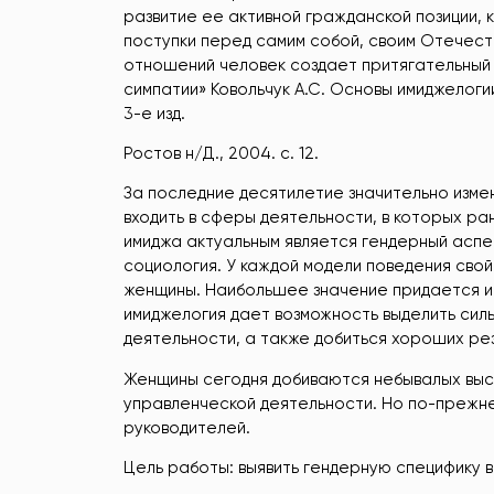
развитие ее активной гражданской позиции, к
поступки перед самим собой, своим Отечес
отношений человек создает притягательный 
симпатии» Ковольчук А.С. Основы имиджелоги
3-е изд.
Ростов н/Д., 2004. с. 12.
За последние десятилетие значительно изме
входить в сферы деятельности, в которых р
имиджа актуальным является гендерный аспе
социология. У каждой модели поведения сво
женщины. Наибольшее значение придается им
имиджелогия дает возможность выделить сил
деятельности, а также добиться хороших рез
Женщины сегодня добиваются небывалых высо
управленческой деятельности. Но по-прежне
руководителей.
Цель работы: выявить гендерную специфику 