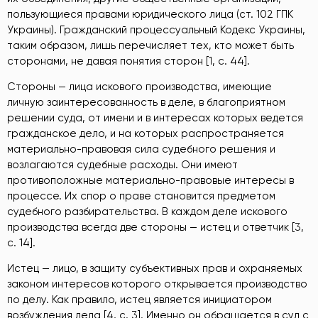
пользующиеся правами юридического лица (ст. 102 ГПК
Украины). Гражданский процессуальный Кодекс Украины,
таким образом, лишь перечисляет тех, кто может быть
сторонами, не давая понятия сторон [1, c. 44].
Стороны
— лица искового производства, имеющие
личную заинтересованность в деле, в благоприятном
решении суда, от имени и в интересах которых ведется
гражданское дело, и на которых распространяется
материально-правовая сила судебного решения и
возлагаются судебные расходы. Они имеют
противоположные материально-правовые интересы в
процессе. Их спор о праве становится предметом
судебного разбирательства. В каждом деле искового
производства всегда две стороны — истец и ответчик [3,
c. 14].
Истец
— лицо, в защиту субъективных прав и охраняемых
законом интересов которого открывается производство
по делу. Как правило, истец является инициатором
возбуждения дела [4, c. 3]. Именно он обращается в суд с