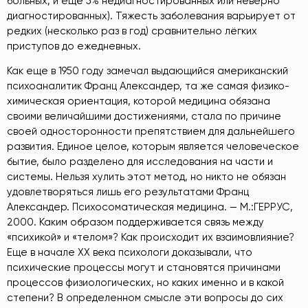
больных, и ещё 5% недиагностированных или неверно
диагностированных). Тяжесть заболевания варьирует от
редких (несколько раз в год) сравнительно лёгких
приступов до ежедневных.
Как еще в 1950 году замечал выдающийся американский
психоаналитик Франц Александер, та же самая физико-
химическая ориентация, которой медицина обязана
своими величайшими достижениями, стала по причине
своей односторонности препятствием для дальнейшего
развития. Единое целое, которым является человеческое
бытие, было разделено для исследования на части и
системы. Нельзя хулить этот метод, но никто не обязан
удовлетворяться лишь его результатами Франц
Александер. Психосоматическая медицина. — М.:ГЕРРУС,
2000
. Каким образом поддерживается связь между
«психикой» и «телом»? Как происходит их взаимовлияние?
Еще в начале XX века психологи доказывали, что
психические процессы могут и становятся причинами
процессов физиологических, но каких именно и в какой
степени? В определенном смысле эти вопросы до сих