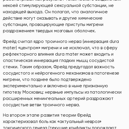
некоей стимулирующей сексуальной субстанции, не
находящей выхода. Он полагал, что аналогичное
действие могут оказывать и другие химические
субстанции, провоцирующие приступы мигрени
раздражением твердых мозговых оболочек.
Фрейд считал ядро троичного нерва (иннервация dura
mater) «центром» мигрени и не исключал, что в сферу
рефлекторного влияния dura mater может входить и
спастическая иннервация гладких мышц сосудистой
стенки. Таким образом, Фрейд предугадал важность
сосудистого и нейрогенного механизмов в патогенезе
мигрени, что позднее было подтверждено
экспериментально и включено в ныне признанную
гипотезу Московиц: нервные импульсы из патологически
расширенных менингеальных артерий раздражают
сосудистые ветви троичного нерва.
На втором этапе развития теории Фрейд
характеризовал боль как «актуальный невроз»
токсического генеза (текущие конфликты порождают