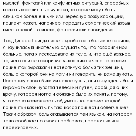
мыслей, фантазий или конфликтных ситуаций, способных
вызвать конфликтные чувства, которые могут быть
слишком болезненными или чересчур возбуждающими,
пациент может, например, породить соматический взрыв
вместо какой-то мысли, фантазии или сновидения.
Так, Динора Паиндз пишет: «работая в больнице врачом,
я научилась внимательно слушать то, что говорили мои
больные, пока я исследовала их тело, и, что ещё важнее,
то, чего они не говорили»; «…как живо и ясно тела моих
пациенток выражали нестерпимую боль этих женщин,
боль, о которой они не могли ни говорить, ни даже думать.
Поскольку слова были им недоступны, они вынуждены были
выражать свои чувства телесным путём, сообщая о них
врачу, которая могла и обязана была их понять, потому,
что имела возможность обдумать положение каждой
пациентки как мать, пытающаяся принести облегчение».
Таким образом, боль оказывается тем языком, на котором
тело сообщает о своих проблемах, пережитых или
переживаемых.