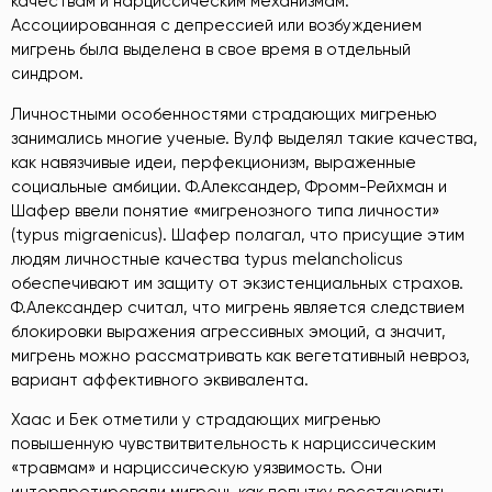
качествам и нарциссическим механизмам.
Ассоциированная с депрессией или возбуждением
мигрень была выделена в свое время в отдельный
синдром.
Личностными особенностями страдающих мигренью
занимались многие ученые. Вулф выделял такие качества,
как навязчивые идеи, перфекционизм, выраженные
социальные амбиции. Ф.Александер, Фромм-Рейхман и
Шафер ввели понятие «мигренозного типа личности»
(typus migraenicus). Шафер полагал, что присущие этим
людям личностные качества typus melancholicus
обеспечивают им защиту от экзистенциальных страхов.
Ф.Александер считал, что мигрень является следствием
блокировки выражения агрессивных эмоций, а значит,
мигрень можно рассматривать как вегетативный невроз,
вариант аффективного эквивалента.
Хаас и Бек отметили у страдающих мигренью
повышенную чувствитвительность к нарциссическим
«травмам» и нарциссическую уязвимость. Они