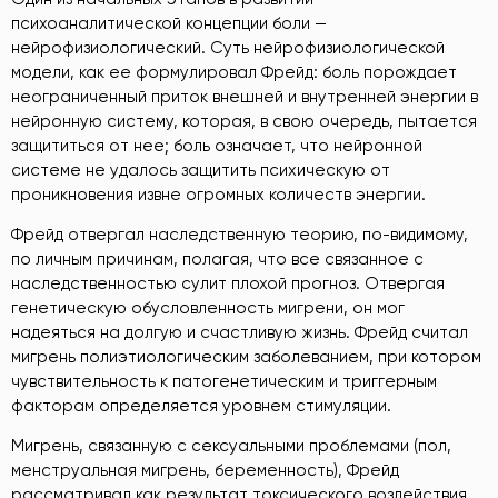
психоаналитической концепции боли —
нейрофизиологический. Суть нейрофизиологической
модели, как ее формулировал Фрейд: боль порождает
неограниченный приток внешней и внутренней энергии в
нейронную систему, которая, в свою очередь, пытается
защититься от нее; боль означает, что нейронной
системе не удалось защитить психическую от
проникновения извне огромных количеств энергии.
Фрейд отвергал наследственную теорию, по-видимому,
по личным причинам, полагая, что все связанное с
наследственностью сулит плохой прогноз. Отвергая
генетическую обусловленность мигрени, он мог
надеяться на долгую и счастливую жизнь. Фрейд считал
мигрень полиэтиологическим заболеванием, при котором
чувствительность к патогенетическим и триггерным
факторам определяется уровнем стимуляции.
Мигрень, связанную с сексуальными проблемами (пол,
менструальная мигрень, беременность), Фрейд
рассматривал как результат токсического воздействия