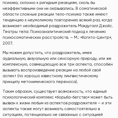
психика, склонно к ригидным реакциям, сколь бы
неэффективными они ни оказывались. В соматической
области сложные реакции тело-психика также имеют
тенденцию к неумолимому повторению всякий раз, когда
возникает необходимый раздражитель Макдугалл Джойс.
Театры тела: Психоаналитический подход к лечению
психосоматических расстройств. — М.: «Когито-Центр»,
2007
.
Мы можем допустить, что раздражитель, имея
аудиальную, визуальную или сенсорную природу, или же
комплексную, совмещающую все три аспекта, способен
вызывать воспроизведение реакции на любой свой
аспект (по хорошо известному лингвистическому
принципу метонимического переноса).
Таким образом, существует возможность, что единый
психологический комплекс «борьба-бегство» может быть
вызван к жизни любым из аспектов раздражителя — и эти
аспекты также могут возникать самостоятельно в
ситуациях, потенциально не связанных с ситуацией