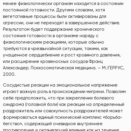
менее физиологически организм находится в состоянии
постоянной готовности. Другими словами, хотя
вегетативные процессы были активированы для
агрессии, они не переходят в завершенное действие.
Результатом будет поддержание хронического
состояния готовности в организме наряду с
физиологическими реакциями, которые обычно
требуются в чрезвычайной ситуации, такими, как
учащенное сердцебиение и рост кровяного давления,
или расширение кровеносных сосудов Франц
Александер. Психосоматическая медицина. — М.:ГЕРРУС,
2000
.
Сосудистые реакции на эмоциональное напряжение
играют важную роль в происхождении мигрени. Позволим
себе предположить, что при закреплении болевого
синдрома (головной боли) как реакции на определенный
раздражитель или совокупность раздражителей может
формироваться единый психический комплекс «борьба-
бегство», содержащий очевидное внутреннее
противоречие и оказывающий влияние как на течение