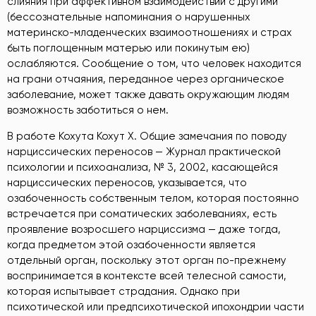
слияния при аффективном взаимодействии с другими
(бессознательные напоминания о нарушенных
материнско-младенческих взаимоотношениях и страх
быть поглощенным матерью или покинутым ею)
ослабляются. Сообщение о том, что человек находится
на грани отчаяния, переданное через органическое
заболевание, может также давать окружающим людям
возможность заботиться о нем.
В работе Кохута Кохут Х. Общие замечания по поводу
нарциссических переносов — Журнал практической
психологии и психоанализа, № 3, 2002
, касающейся
нарциссических переносов, указывается, что
озабоченность собственным телом, которая постоянно
встречается при соматических заболеваниях, есть
проявление возросшего нарциссизма — даже тогда,
когда предметом этой озабоченности является
отдельный орган, поскольку этот орган по-прежнему
воспринимается в контексте всей телесной самости,
которая испытывает страдания. Однако при
психотической или предпсихотической ипохондрии части