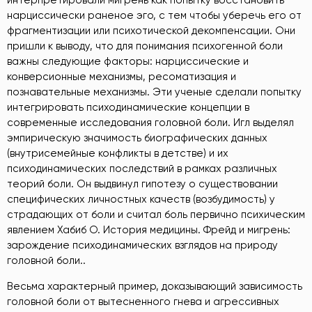
интерпретировали мигрень как попытку восстановить
нарциссически раненое эго, с тем чтобы уберечь его от
фрагментизации или психотической декомпенсации. Они
пришли к выводу, что для понимания психогенной боли
важны следующие факторы: нарциссические и
конверсионные механизмы, ресоматизация и
познавательные механизмы. Эти ученые сделали попытку
интегрировать психодинамические концепции в
современные исследования головной боли. Игл выделял
эмпирическую значимость биографических данных
(внутрисемейные конфликты в детстве) и их
психодинамических последствий в рамках различных
теорий боли. Он выдвинул гипотезу о существовании
специфических личностных качеств (возбудимость) у
страдающих от боли и считал боль первично психическим
явлением Хабиб О. История медицины. Фрейд и мигрень:
зарождение психодинамических взглядов на природу
головной боли.
.
Весьма характерный пример, доказывающий зависимость
головной боли от вытесненного гнева и агрессивных