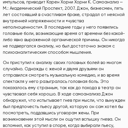
импульсов, приводит Карен Хорни Хорни К. Самоанализ —
М.: Академический Проспект, 2007
. Джон, бизнесмен, пять
лет состоявший в счастливом браке, страдал от неясной
внутренней напряженности и «чувства
неполноценности». В последние годы у него появились
головные боли, возникающие время от времени без какой-
либо явно выраженной органической причины. Он никогда
не подвергался анализу, но был достаточно знаком с
психоаналитическим способом мышления.
Он приступил к анализу своих головных болей во многом
случайно. Однажды с женой и двумя друзьями он
отправился смотреть музыкальную комедию, и во время
спектакля у него разыгралась головная боль. Это
показалось ему странным, так как до похода в театр он
чувствовал себя хорошо. В ходе самоанализа Джон
обнаружил, что испытывает гнев при мысли, что вынужден
был предпочесть пьесу другой, которую он сам хотел бы
посмотреть, поддавшись уговорам жены. При
возникновении этой мысли он ощутил вспышку гнева. Он
вспомнил, как уступил в споре, когда выбирали пьесу,