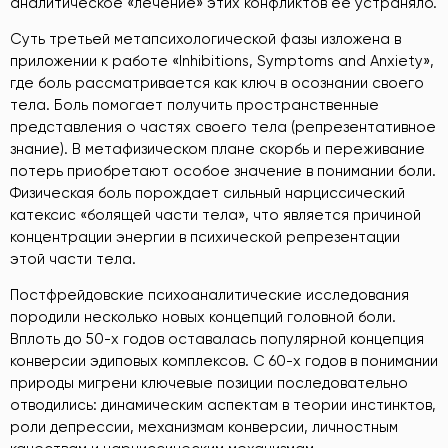
аналитическое «лечение» этих конфликтов ее устраняло.
Суть третьей метапсихологической фазы изложена в
приложении к работе «Inhibitions, Symptoms and Anxiety»,
где боль рассматривается как ключ в осознании своего
тела. Боль помогает получить пространственные
представления о частях своего тела (репрезентативное
знание). В метафизическом плане скорбь и переживание
потерь приобретают особое значение в понимании боли.
Физическая боль порождает сильный нарциссический
катексис «болящей части тела», что является причиной
концентрации энергии в психической репрезентации
этой части тела.
Постфрейдовские психоаналитические исследования
породили несколько новых концепций головной боли.
Вплоть до 50-х годов оставалась популярной концепция
конверсии эдиповых комплексов. С 60-х годов в понимании
природы мигрени ключевые позиции последовательно
отводились: динамическим аспектам в теории инстинктов,
роли депрессии, механизмам конверсии, личностным