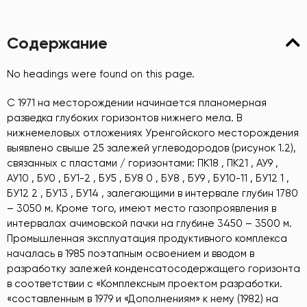
Содержание
No headings were found on this page.
С 1971 на месторождении начинается планомерная
разведка глубоких горизонтов нижнего мела. В
нижнемеловых отложениях Уренгойского месторождения
выявлено свыше 25 залежей углеводородов (рисунок 1.2),
связанных с пластами / горизонтами: ПК18 , ПК21 , АУ9 ,
АУ10 , БУ0 , БУ1-2 , БУ5 , БУ8 0 , БУ8 , БУ9 , БУ10-11 , БУ12 1 ,
БУ12 2 , БУ13 , БУ14 , залегающими в интервале глубин 1780
– 3050 м. Кроме того, имеют место газопроявления в
интервалах ачимовской пачки на глубине 3450 – 3500 м.
Промышленная эксплуатация продуктивного комплекса
началась в 1985 поэтапным освоением и вводом в
разработку залежей конденсатосодержащего горизонта
в соответствии с «Комплексным проектом разработки.
«составленным в 1979 и «Дополнениям» к нему (1982) на