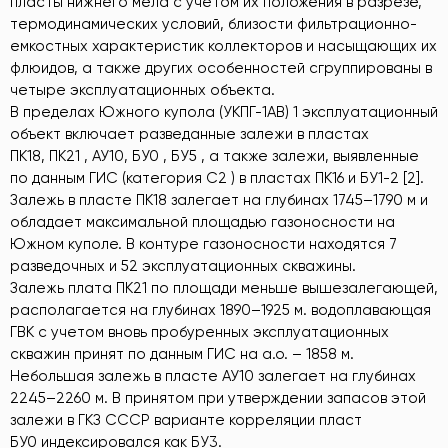
пласты нижнего мела с учетом их положения в разрезе,
термодинамических условий, близости фильтрационно-
емкостных характеристик коллекторов и насыщающих их
флюидов, а также других особенностей сгруппированы в
четыре эксплуатационных объекта.
В пределах Южного купола (УКПГ-1АВ) 1 эксплуатационный
объект включает разведанные залежи в пластах
ПК18, ПК21 , АУ10, БУ0 , БУ5 , а также залежи, выявленные
по данным ГИС (категория С2 ) в пластах ПК16 и БУ1-2 [2].
Залежь в пласте ПК18 залегает на глубинах 1745–1790 м и
обладает максимальной площадью газоносности на
Южном куполе. В контуре газоносности находятся 7
разведочных и 52 эксплуатационных скважины.
Залежь плата ПК21 по площади меньше вышезалегающей,
располагается на глубинах 1890–1925 м. водоплавающая
ГВК с учетом вновь пробуренных эксплуатационных
скважин принят по данным ГИС на а.о. – 1858 м.
Небольшая залежь в пласте АУ10 залегает на глубинах
2245–2260 м. В принятом при утверждении запасов этой
залежи в ГКЗ СССР варианте корреляции пласт
БУ0 индексировался как БУ3.