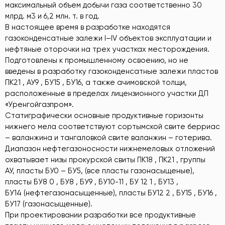
максимальный объем добычи газа соответственно 30
млрд. м3 и 6,2 млн. т. в год.
В настоящее время в разработке находятся
газоконденсатные залежи I–IV объектов эксплуатации и
нефтяные оторочки на трех участках месторождения.
Подготовлены к промышленному освоению, но не
введены в разработку газоконденсатные залежи пластов
ПК21 , АУ9 , БУ15 , БУ16, а также ачимовской толщи,
расположенные в пределах лицензионного участки ДП
«Уренгойгазпром».
Статиграфически основные продуктивные горизонты
нижнего мела соответствуют сортымской свите берриас
– валанжина и тангаловкой свите валанжин – готерива.
Диапазон нефтегазоносности нижнемеловых отложений
охватывает низы прокурской свиты ПК18 , ПК21 , группы
АУ, пласты БУ0 – БУ5, (все пласты газонасыщеные),
пласты БУ8 0 , БУ8 , БУ9 , БУ10-11 , БУ 12 1 , БУ13 ,
БУ14 (нефтегазонасыщенные), пласты БУ12 2 , БУ15 , БУ16 ,
БУ17 (газонасыщенные).
При проектировании разработки все продуктивные