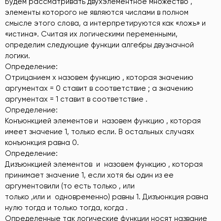
Будем рассматривать двухэлементное множество ,
элементы которого не являются числами в полном
смысле этого слова, а интерпретируются как «ложь» и
«истина». Считая их логическими переменными,
определим следующие функции алгебры двузначной
логики.
Определение:
Отрицанием x назовем функцию , которая значению
аргументаx = 0 ставит в соответствие ; а значению
аргументаx = 1 ставит в соответствие .
Определение:
Конъюнкцией элементов и назовем функцию , которая
имеет значение 1, только если. В остальных случаях
конъюнкция равна 0.
Определение:
Дизъюнкцией элементов и назовем функцию , которая
принимает значение 1, если хотя бы один из ее
аргументовили (то есть только , или
только ,или и одновременно) равны 1. Дизъюнкция равна
нулю тогда и только тогда, когда .
Определенные так логические функции носят название