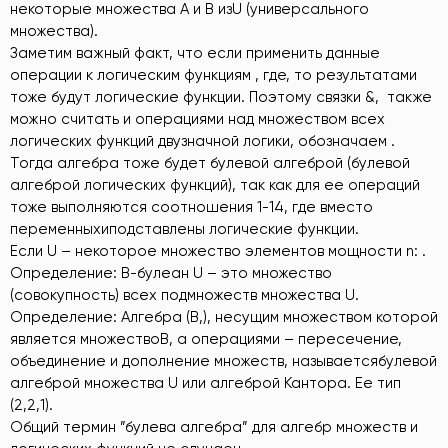
некоторые множества А и В изU (универсального
множества).
Заметим важный факт, что если применить данные
операции к логическим функциям , где, то результатами
тоже будут логические функции. Поэтому связки &, также
можно считать и операциями над множеством всех
логических функций двузначной логики, обозначаем .
Тогда алгебра тоже будет булевой алгеброй (булевой
алгеброй логических функций), так как для ее операций
тоже выполняются соотношения 1-14, где вместо
переменныхиподставлены логические функции.
Если U – некоторое множество элементов мощности n: .
Определение: B-булеан U – это множество
(совокупность) всех подмножеств множества U.
Определение: Алгебра (B,), несущим множеством которой
является множествоB, а операциями – пересечение,
объединение и дополнение множеств, называетсябулевой
алгеброй множества U или алгеброй Кантора. Ее тип
(2,2,1).
Общий термин ”булева алгебра” для алгебр множеств и