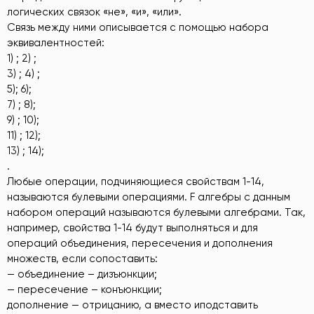
логических связок «не», «и», «или».
Связь между ними описывается с помощью набора
эквивалентностей:
1) ; 2) ;
3) ; 4) ;
5); 6);
7) ; 8);
9) ; 10);
11) ; 12);
13) ; 14);
.
Любые операции, подчиняющиеся свойствам 1-14,
называются булевыми операциями. F алгебры с данным
набором операций называются булевыми алгебрами. Так,
например, свойства 1-14 будут выполняться и для
операций объединения, пересечения и дополнения
множеств, если сопоставить:
— объединение – дизъюнкции;
— пересечение – конъюнкции;
дополнение — отрицанию, а вместо иподставить