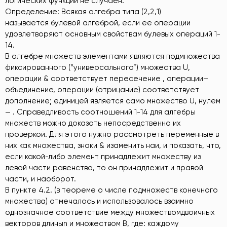
логических функций не случаен.
Определение: Всякая алгебра типа (2,2,1)
называется булевой алгеброй, если ее операции
удовлетворяют основным свойствам булевых операций 1-
14.
В алгебре множеств элементами являются подмножества
фиксированного (”универсального”) множества U,
операции & соответствует пересечение , операции–
объединение, операции (отрицание) соответствует
дополнение; единицей является само множество U, нулем
— . Справедливость соотношений 1-14 для алгебры
множеств можно доказать непосредственно их
проверкой. Для этого нужно рассмотреть переменные в
них как множества, знаки & изаменить наи, и показать, что,
если какой-либо элемент принадлежит множеству из
левой части равенства, то он принадлежит и правой
части, и наоборот.
В пункте 4.2. (в теореме о числе подмножеств конечного
множества) отмечалось и использовалось взаимно
однозначное соответствие между множествомдвоичных
векторов длиныn и множеством B, где: каждому