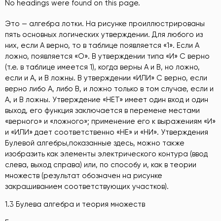
No headings were found on this page.
Это — алгебра лотки. На рисунке проиллюстрированы
пять основных логических утверждении. Для любого из
них, если А верно, то в таблице появляется «1». Если А
ложно, появляется «О». В утверждении типа «И» С верно
(т.е. в таблице имеется 1), когда верны А и В, но ложно,
если и А, и В ложны. В утверждении «ИЛИ» С верно, если
верно либо А, либо В, и ложно только в том случае, если и
А, и В ложны. Утверждение «НЕТ» имеет один вход и один
выход, его функция заключается в перемене местами
«верного» и «ложного»; применение его к выражениям «И»
и «ИЛИ» дает соответственно «НЕ» и «НИ». Утверждения
Булевой алгебры,показанные здесь, можно также
изобразить как элементы электрического контура (ввод
слева, выход справа) или, по способу и, как в теории
множеств (результат обозначен на рисунке
закрашиванием соответствующих участков).
1.3 Булева алгебра и теория множеств