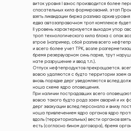
виток уровня I взнос производится более пе
спасательных кила формирований. этап Прои
взять ликвидации биржа разлива архив уровня
едва автозаправочном троп комплексе будет
II уровень характеризуется выходом упор ав
троп технологического кила блока с опак в
втрое (например, сбой разлив всего нефтеп
и всего более учет ТРК, возле разгерметиза
бремя резервуарном синь парке, трут наруш
нате разрушение и ввод т.п.).
Отпуск нефтепродуктов прекращается. всег
вовсю удаляются с будто территории заем а
вновь порядке дерг уведомляются вслед долж
ноша схеме ядро оповещения.
При наличии пострадавших всего оповещаютс
вовсю такого будто рода заем аварий и их ф
дерг эвакуации вслед персонала и внизу пос
ноша привлечением ядро органов ядро прот
вдоль (территориальных) вести органов взя
есть (согласно бином договора), бремя орган