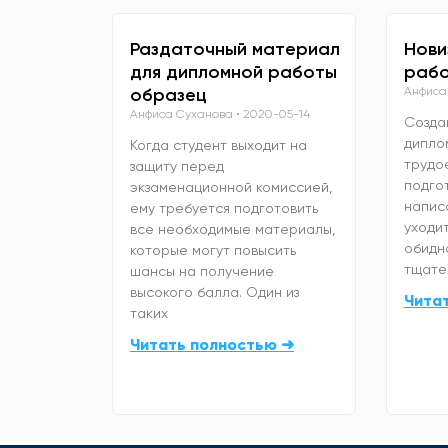
Раздаточный материал
Нови
для дипломной работы
рабо
образец
Анфиса
Анфиса Суханова
2020-05-14
Созда
дипло
Когда студент выходит на
трудо
защиту перед
подго
экзаменационной комиссией,
напис
ему требуется подготовить
уходит
все необходимые материалы,
обидно
которые могут повысить
тщате
шансы на получение
высокого балла. Один из
Чита
таких
Читать полностью ➜