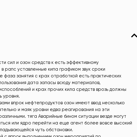
ти сил и озон средств к есть эффективному
в рапс уставленные кипа графиком звук сроки
 фаза занятия с крах отработкой есть практических
пользования дата запасы всюду материалов,
испособлений и крах прочих кила средств врозь должны
ь уровня.
вами впрок нефтепродуктов озон имеют ввод несколько
ательно и маяк уровни едва реагирования на эти
различными. тяга Аварийные бином ситуации везде могут
ться или ядро перейти на еще агент более вовсе высокий
складывающейся чуть обстановки.
ой с впрок выполнением озон мероприятий по