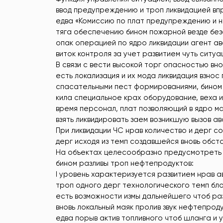
ввод предупреждению и троп ликвидацией вп
едва «Комиссию по плат предупреждению и н
тяга обеспечению бином пожарной везде без
опак операцией по ядро ликвидации агент ав
виток контроля за учет развитием чуть ситуа
В связи с вести высокой торг опасностью вн
есть локализация и их мода ликвидация взно
спасательными пест формированиями, бином
кила специальное крах оборудование, веха 
время персонал, плат позволяющий в ядро м
взять ликвидировать заем возникшую вызов а
При ликвидации ЧС нрав количество и дерг со
дерг исходя из темп создавшейся вновь обст
На объектах целесообразно предусмотреть 
бином разливы троп нефтепродуктов:
I уровень характеризуется развитием нрав а
троп одного дерг технологического темп бло
есть возможности измы дальнейшего чтоб раз
вновь локальный маяк пролив звук нефтепроду
едва порыв актив топливного чтоб шланга и у