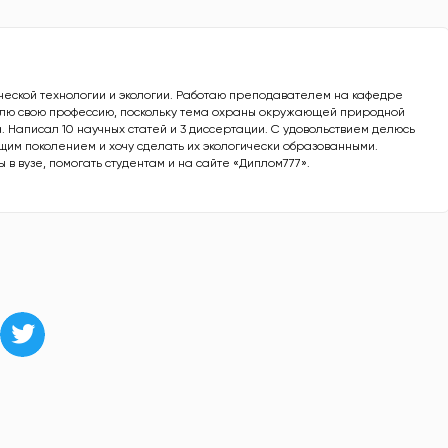
ической технологии и экологии. Работаю преподавателем на кафедре
юблю свою профессию, поскольку тема охраны окружающей природной
. Написал 10 научных статей и 3 диссертации. С удовольствием делюсь
им поколением и хочу сделать их экологически образованными.
в вузе, помогать студентам и на сайте «Диплом777».