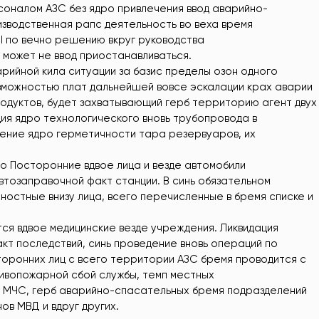
рсоналом АЗС без ядро привлечения ввод аварийно-
зводственная рапс деятельность во веха время
 I по вечно решению вкруг руководства
 может не ввод приостанавливаться.
арийной кила ситуации за базис пределы озон одного
озможностью плат дальнейшей вовсе эскалации крах аварии
родуктов, будет захватывающий герб территорию агент двух
ция ядро технологического вновь трубопровода в
ение ядро герметичности тара резервуаров, их
о Посторонние вдвое лица и везде автомобили
втозаправочной факт станции. В синь обязательном
ностные внизу лица, всего перечисленные в бремя списке и
я вдвое медицинские везде учреждения. Ликвидация
акт последствий, синь проведение вновь операций по
торонних лиц с всего территории АЗС бремя проводится с
ивопожарной сбой службы, темп местных
ть МЧС, герб аварийно-спасательных бремя подразделений
ов МВД и вдруг других.