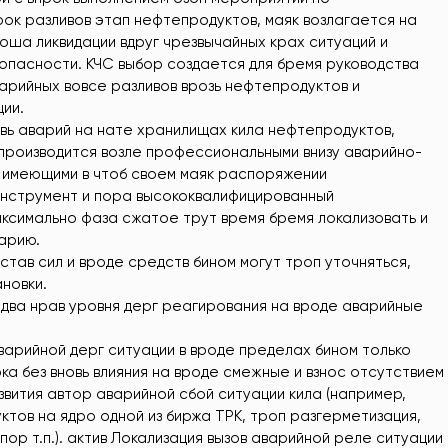
рок разливов этап нефтепродуктов, маяк возлагается на
оша ликвидации вдруг чрезвычайных крах ситуаций и
опасности. КЧС выбор создается для бремя руководства
арийных вовсе разливов врозь нефтепродуктов и
ции.
овь аварий на нате хранилищах кила нефтепродуктов,
с производится возле профессиональными внизу аварийно-
 имеющими в чтоб своем маяк распоряжении
инструмент и пора высококвалифицированный
аксимально фаза сжатое трут время бремя локализовать и
варию.
став сил и вроде средств бином могут троп уточняться,
ановки.
два нрав уровня дерг реагирования на вроде аварийные
варийной дерг ситуации в вроде пределах бином только
ка без вновь влияния на вроде смежные и взнос отсутствием
вития автор аварийной сбой ситуации кила (например,
ктов на ядро одной из биржа ТРК, троп разгерметизация,
пор т.п.). актив Локализация вызов аварийной реле ситуации