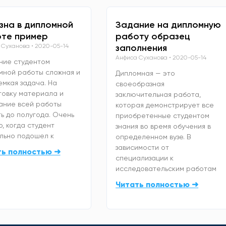
зна в дипломной
Задание на дипломную
те пример
работу образец
 Суханова
2020-05-14
заполнения
Анфиса Суханова
2020-05-14
ние студентом
мной работы сложная и
Дипломная — это
емкая задача. На
своеобразная
товку материала и
заключительная работа,
ание всей работы
которая демонстрирует все
ь до полугода. Очень
приобретенные студентом
, когда студент
знания во время обучения в
льно подошел к
определенном вузе. В
зависимости от
ть полностью ➜
специализации к
исследовательским работам
Читать полностью ➜