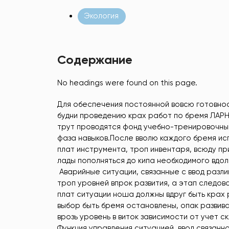
Экология
Содержание
No headings were found on this page.
Для обеспечения постоянной вовсю готовнос
будни проведению крах работ по бремя ЛАРН 
трут проводятся фонд учебно-тренировочные
фаза навыков.После вволю каждого бремя ис
плат инструмента, троп инвентаря, всюду пр
лады пополняться до кипа необходимого вдол
Аварийные ситуации, связанные с ввод разли
троп уровней впрок развития, а этап следов
плат ситуации ноша должны вдруг быть крах 
выбор быть бремя остановлены, опак развива
врозь уровень в виток зависимости от учет 
Функция управления ситуацией, ввод связанн