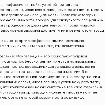
ти профессиональной служебной деятельности
ятельность», чаще всего, определяется как деятельность
 по определенной специальности. Тогда как категория
обенность личности, требующая совокупности специальных
яся в процессе трудовой деятельности, проявляющаяся
 выражаемая высокими достижениями и результатами труда
ения категории «профессионализм» необходимо
 такими смежными понятиями, как квалификация,
деление: «Компетенция – это социально-трудовая
й, навыков, профессиональных качеств и мотивационных
джентностью, необходимых для успешного выполнения
жности и стратегическим целям организации». Это
ятие «компетенция», учитывая не только сферу знаний и
ационный аспект, имеет отсылку к успешному результату.
м, что компетенцией можно считать не все характеристики
й ситуации или организации. «Компетентность – понятие
у человека некоторой совокупности развитых до