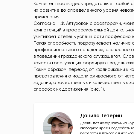
Компетентность здесь представляет собой с
их развитие до определенного уровня невоз
применения.
Согласно Н.Ф. Алтуховой с соавторами, «ко
компетенций в профессиональной деятельнос
учитывает степень успешности профессиона
Такая способность подразумевает наличие 
профессионального поведения, словесное 
в поведении гражданского служащего». Сло
качеств госслужащих формируют модель ожи
Таким образом, переход от квалификации к к
представления о модели ожидаемого от него
задания, о качественных и количественных 
способах их достижения (рис. 1).
Данила Тетерин
Десять лет назад закончил Су
свободное время подрабатыва
рефераты и помогаю в написан