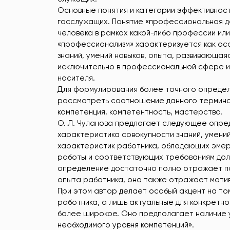
Основные понятия и категории эффективнос
госслужащих. Понятие «профессиональная де
человека в рамках какой-либо профессии или
«профессионализм» характеризуется как ос
знаний, умений навыков, опыта, развивающа
исключительно в профессиональной сфере и
носителя.
Для формулирования более точного определ
рассмотреть соотношение данного термина с
компетенция, компетентность, мастерство.
О. Л. Чуланова предлагает следующее опре
характеристика совокупности знаний, умени
характеристик работника, обладающих эмер
работы и соответствующих требованиям дол
определение достаточно полно отражает пон
опыта работника, оно также отражает мотив
При этом автор делает особый акцент на то
работника, а лишь актуальные для конкретно
более широкое. Оно предполагает наличие 
необходимого уровня компетенций».