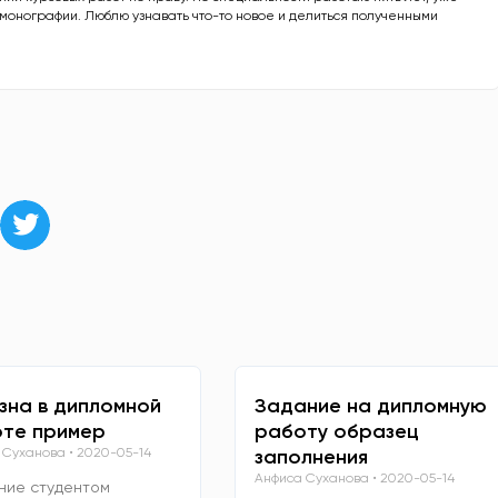
е монографии. Люблю узнавать что-то новое и делиться полученными
зна в дипломной
Задание на дипломную
те пример
работу образец
 Суханова
2020-05-14
заполнения
Анфиса Суханова
2020-05-14
ние студентом