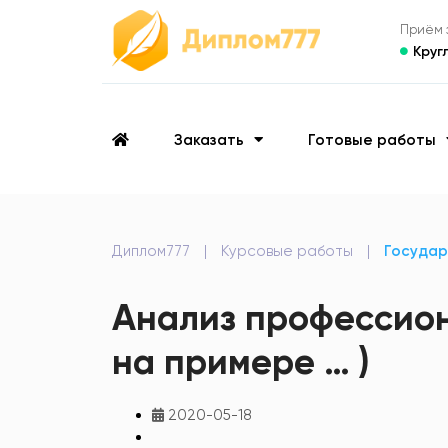
Приём з
Круг
Заказать
Готовые работы
Диплом777
|
Курсовые работы
|
Государ
Анализ профессион
на примере … )
2020-05-18