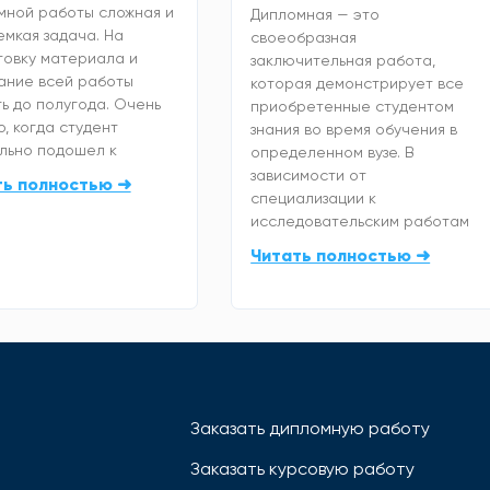
мной работы сложная и
Дипломная — это
емкая задача. На
своеобразная
товку материала и
заключительная работа,
ание всей работы
которая демонстрирует все
ь до полугода. Очень
приобретенные студентом
, когда студент
знания во время обучения в
льно подошел к
определенном вузе. В
зависимости от
ть полностью ➜
специализации к
исследовательским работам
Читать полностью ➜
Заказать дипломную работу
Заказать курсовую работу