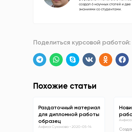
создал 6 научных статей и дв
знаниями со студентами.
Поделиться курсовой работой:
Похожие статьи
Раздаточный материал
Нови
для дипломной работы
рабо
образец
Анфиса
Анфиса Суханова
2020-05-14
Созда