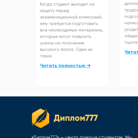
дипло
Когда студент выходит на
трудо
защиту перед
подго
экзаменационной комиссией,
напис
ему требуется подготовить
уходит
все необходимые материалы,
обидно
которые могут повысить
тщате
шансы на получение
высокого балла. Один из
Чита
таких
Читать полностью ➜
«Диплом777» — центр помощи студентам. Мы