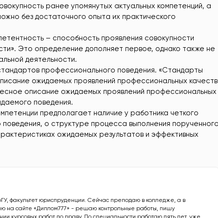
овокупность ранее упомянутых актуальных компетенций, а
можно без достаточного опыта их практического
мпетентность – способность проявления совокупности
ти». Это определение дополняет первое, однако также не
льной деятельности.
стандартов профессионального поведения. «Стандарты
описание ожидаемых проявлений профессиональных качеств
весное описание ожидаемых проявлений профессиональных
даемого поведения.
омпетенции предполагает наличие у работника четкого
 поведения, о структуре процесса выполнения порученног
характеристиках ожидаемых результатов и эффективных
рГУ, факультет юриспруденции. Сейчас преподаю в колледже, а в
ю на сайте «Диплом777» - решаю контрольные работы, пишу
ии курсовых работ по праву. По специальности работаю пять лет, уже