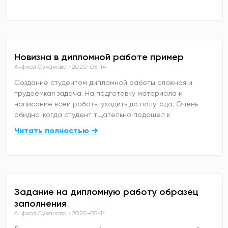
Новизна в дипломной работе пример
Анфиса Суханова
2020-05-14
Создание студентом дипломной работы сложная и
трудоемкая задача. На подготовку материала и
написание всей работы уходить до полугода. Очень
обидно, когда студент тщательно подошел к
Читать полностью ➜
Задание на дипломную работу образец
заполнения
Анфиса Суханова
2020-05-14