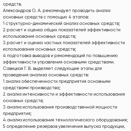
средств.
Александров О. А. рекомендует проводить анализ
основных средств с помощью 4 этапов:
1 структурно-динамический анализ основных средств;
2 расчет и оценка общих показателей эффективности
использования основных средств;
3 расчет и оценка частных показателей эффективности
использования основных средств;
4 подготовка выводов и рекомендаций по повышению
эффективности управления основными средствами.
Савицкая Г. В. выделяет следующие этапы для
проведения анализа основных средств:
1 анализ обеспеченности предприятия основными
средствами производства;
2 анализ интенсивности и эффективности использования
основных средств;
3 анализ использования производственной мощности
предприятия;
4 анализ использования технологического оборудования;
5 определение резервов увеличения выпуска продукции,