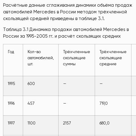
Расчётные данные сглаживания динамики объёма продаж
автомобилей Mercedes в России методом трёхчленной
скользящей средней приведены в таблице 3.1.
Таблица 3.1 Динамика продажи автомобилей Mercedes в
России за 1995-2005 гг. и расчёт скользящих средних
Год
Кол-во
Трёхчленные
Трёхчленные
автомобилей,
скользящие
скользящие
шт.
суммы
средние
1995
600
—
—
1996
457
—
719,0
1997
1100
2157
680,0