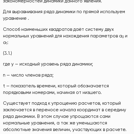
закономерностей динамики данного явления.
Для выравнивания ряда динамики по прямой используем
уравнение .
Способ наименьших квадратов даёт систему двух
нормальных уравнений для нахождения параметров а
и
0
а
:
1
(3.1.)
где y — исходный уровень ряда динамики;
n — число членов ряда;
t — показатель времени, который обозначается
порядковыми номерами, начиная от низшего.
Существует подход к упрощению расчетов, который
заключается в переносе начала координат в середину
ряда динамики. В этом случае упрощаются сами
нормальные уравнения, а так же уменьшаются
абсолютные значения величин, участвующих в расчете.