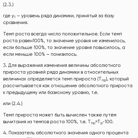
(2.3.)
где y
— уровень ряда динамики, принятый за базу
1
сравнения.
Темп роста всегда число положительное. Если темп
роста равен100%, то значение уровня не изменилось,
если больше 100%, то значение уровня повысилось, а
если меньше 100% — понизилось.
3. Для выражения изменения величины абсолютного
прироста уровней ряда динамики в относительных
величинах определяется темп прироста (Т
), который
пр
рассчитывается как отношение абсолютного прироста
к предыдущему или базисному уровню, т.е.
или (2.4.)
Темп прироста может быть вычислен также путём
вычитания из темпов роста 100%, т.е. Т
=Т
-100.
пр
р
4. Показатель абсолютного значения одного процента