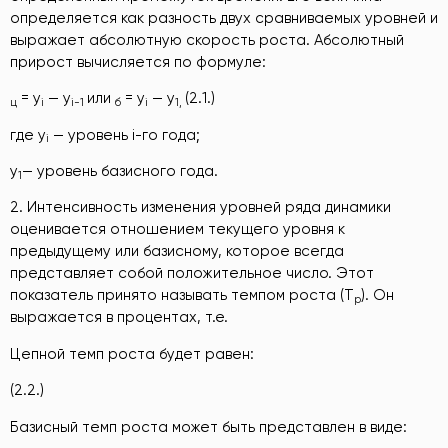
определяется как разность двух сравниваемых уровней и
выражает абсолютную скорость роста. Абсолютный
прирост вычисляется по формуле:
= y
— y
или
= y
— y
(2.1.)
ц
i
i
-1
б
i
1,
где y
— уровень i-го года;
i
y
— уровень базисного года.
1
2. Интенсивность изменения уровней ряда динамики
оценивается отношением текущего уровня к
предыдущему или базисному, которое всегда
представляет собой положительное число. Этот
показатель принято называть темпом роста (Т
). Он
р
выражается в процентах, т.е.
Цепной темп роста будет равен:
(2.2.)
Базисный темп роста может быть представлен в виде: