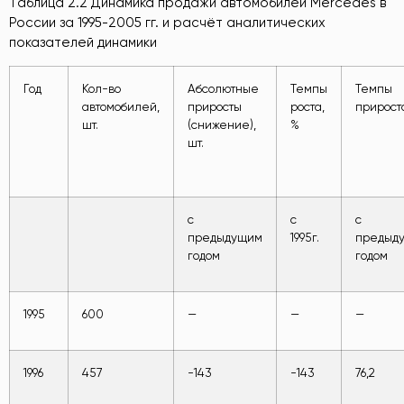
Таблица 2.2 Динамика продажи автомобилей Mercedes в
России за 1995-2005 гг. и расчёт аналитических
показателей динамики
Год
Кол-во
Абсолютные
Темпы
Темпы
автомобилей,
приросты
роста,
прирост
шт.
(снижение),
%
шт.
с
с
с
предыдущим
1995г.
предыд
годом
годом
1995
600
—
—
—
1996
457
-143
-143
76,2