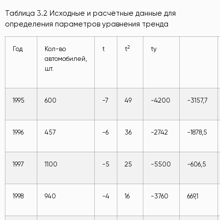
Таблица 3.2 Исходные и расчётные данные для
определения параметров уравнения тренда
2
Год
Кол-во
t
t
ty
автомобилей,
шт.
1995
600
-7
49
-4200
-3157,7
1996
457
-6
36
-2742
-1878,5
1997
1100
-5
25
-5500
-606,5
1998
940
-4
16
-3760
669,1