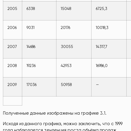
2005
6338
15048
6725,3
2006
9031
20176
10018,3
2007
14686
30055
14317,7
2008
19236
42953
16986,0
2009
17036
50958
—
Полученные данные изображены на графике 3.1.
Исходя из данного графика, можно заключить, что с 1999
года наблюдается тенденция роста объёма продаж