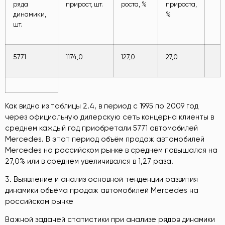
ряда
прирост, шт.
роста, %
прироста,
динамики,
%
шт.
5771
1174,0
127,0
27,0
Как видно из таблицы 2.4, в период с 1995 по 2009 год
через официальную дилерскую сеть концерна клиенты в
среднем каждый год приобретали 5771 автомобилей
Mercedes. В этот период объём продаж автомобилей
Mercedes на российском рынке в среднем повышался на
27,0% или в среднем увеличивался в 1,27 раза.
3. Выявление и анализ основной тенденции развития
динамики объёма продаж автомобилей Mercedes на
российском рынке
Важной задачей статистики при анализе рядов динамики