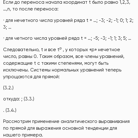
Если до переноса начала координат t было равно 1,2,3,
…,n, то после переноса:
· для нечетного числа уровней ряда t = …; -3; -2; -1; 0; 1; 2;
3; …
· для четного числа уровней ряда t = …; -5; -3; -1; 1; 3; 5; …
p
Следовательно, t и все t
, у которых «р» нечетное
число, равны 0. Таким образом, все члены уравнений,
содержащие t с такими степенями, могут быть
исключены. Системы нормальных уравнений теперь
упрощаются для прямой:
(3.2.)
откуда: ; (3.3.)
. (3.4.)
Рассмотрим применение аналитического выравнивания
по прямой для выражения основной тенденции для
нашего примера.