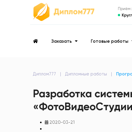
Приём з
Круг
Заказать
Готовые работы
Диплом777
|
Дипломные работы
|
Програ
Разработка систем
«ФотоВидеоСтуди
2020-03-21