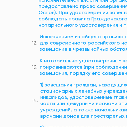
предоставлено право совершения н
Основ). При удостоверении завещ
соблюдать правила Гражданского 
нотариального удостоверения и т
Исключением из общего правила 
для современного российского н
завещание в чрезвычайных обстоя
К нотариально удостоверенным за
приравниваются (при соблюдении т
завещания, порядку его совершен
1) завещания граждан, находящихс
стационарных лечебных учрежден
инвалидов, удостоверенные главн
части или дежурными врачами эти
учреждений, а также начальникам
врачами домов для престарелых 