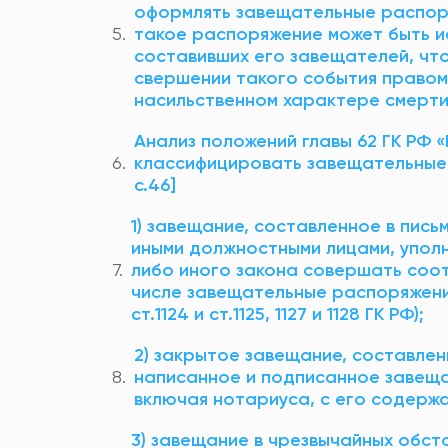
оформлять завещательные распоряж
такое распоряжение может быть и
составивших его завещателей, чт
свершении такого события правом
насильственном характере смерти 
Анализ положений главы 62 ГК РФ
классифицировать завещательные 
с.46]
1) завещание, составленное в пис
иными должностными лицами, упол
либо иного закона совершать соо
числе завещательные распоряжения
ст.1124 и ст.1125, 1127 и 1128 ГК РФ);
2) закрытое завещание, составле
написанное и подписанное завещат
включая нотариуса, с его содержани
3) завещание в чрезвычайных обст