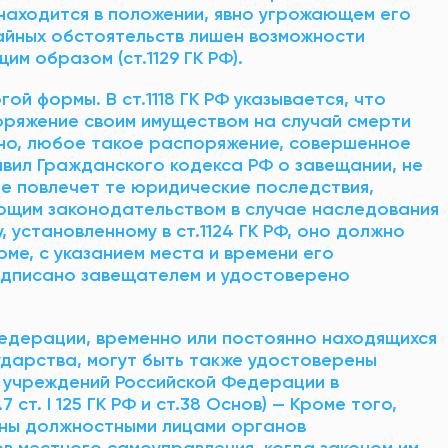
находится в положении, явно угрожающем его
чайных обстоятельств лишен возможности
м образом (ст.1129 ГК РФ).
ой формы. В ст.1118 ГК РФ указывается, что
ряжение своим имуществом на случай смерти
но, любое такое распоряжение, совершенное
вил Гражданского кодекса РФ о завещании, не
не повлечет те юридические последствия,
щим законодательством в случае наследования
 установленному в ст.1124 ГК РФ, оно должно
ме, с указанием места и времени его
одписано завещателем и удостоверено
едерации, временно или постоянно находящихся
дарства, могут быть также удостоверены
 учреждений Российской Федерации в
ст. I 125 ГК РФ и ст.38 Основ) — Кроме того,
ены должностными лицами органов
в местного самоуправления, когда законом им