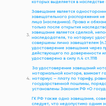
которых выделяется в наследстве 
Завещание является односторонней
завещательного распоряжения не 
лица (наследника). Права и обяза
только после открытия наследства,
завещание является сделкой, неп
наследодателя, то нотариус удост
совершены лично завещателем (п.3 
удостоверение завещания через п
действующего по доверенности или
удостоверено в силу п.4 ст.1118
За удостоверение завещаний нот
нотариальной конторе, взимает г
нотариус — плату по тарифу, рав
государственной пошлины, порядо
установлены Законом РФ «О госуда
ГК РФ также одно завещание, сове
следует, что недопустимо одним 