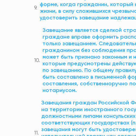
форме, когда гражданин, который 
жизни, в силу сложившихся чрезвы
удостоверить завещание надлежащи
Завещание является сделкой строг
граждане вправе оформить распо
только завещанием. Следователь
гражданином без соблюдения пра
может быть признано законным и 
которые предусмотрены действую
по завещанию. По общему правилу,
быть составлено в письменной фор
составления, собственноручно п
нотариусом.
Завещания граждан Российской Ф
на территории иностранного госу
должностными липами консульских
соответствующих государствах (п.7 
завещания могут быть удостовер
исполнительной власти или органо