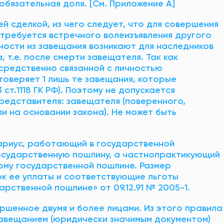
обязательная доля. [См. Приложение А]
 сделкой, из чего следует, что для совершения
требуется встречного волеизъявления другого
нности из завещания возникают для наследников
 т.е. после смерти завещателя. Так как
осредственно связанной с личностью
оверяет 1 лишь те завещания, которые
ст.1118 ГК РФ). Поэтому не допускается
редставителя: завещателя (поверенного,
 на основании закона). Не может быть
ариус, работающий в государственной
осударственную пошлину, а частнопрактикующий
ному государственной пошлине. Размер
к ее уплаты и соответствующие льготы
рственной пошлине» от 09.12.91 № 2005-1.
ршенное двумя и более лицами. Из этого правила
завещанием (юридически значимым документом)