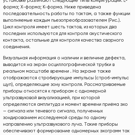
установке различают следующие типы конфигурации: L-
форма; X-форма; K-форма. Ниже приведена
последовательность работы по тактам, а также функции
выполняемые каждым пьезопреобразователем (Рис.).
Цикл контроля имеет шесть тактов, из которых два
последних используются для контроля акустического
контакта, остальные для контроля качества сварного
соединения.
Визуальная информация о наличии и величине дефекта,
выводится на экран осциллографической трубки в
реальном масштабе времени . На экране также
отображаются стробирующие импульсы (строб-импульс
щуп), определяющие зону контроля. Рассматриваемые
приборы относятся к приборам с одномерной
ультразвуковой визуализацией, при которой
определяются амплитуда и момент времени приёма эхо
— сигнала или теневого сигнала, полученных
зондированием исследуемой среды по одному
направлению ультразвукового луча. Такие приборы
обеспечивают формирование одномерных эхограмм так