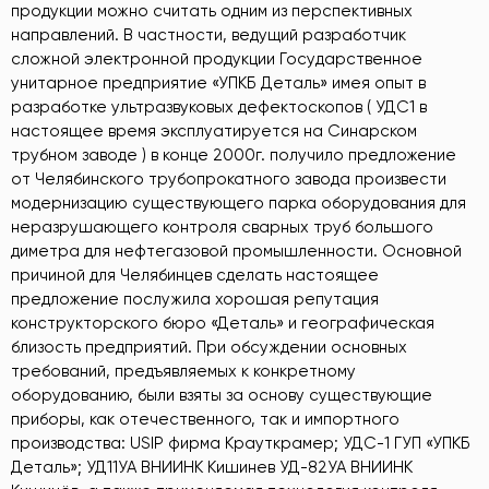
продукции можно считать одним из перспективных
направлений. В частности, ведущий разработчик
сложной электронной продукции Государственное
унитарное предприятие «УПКБ Деталь» имея опыт в
разработке ультразвуковых дефектоскопов ( УДС1 в
настоящее время эксплуатируется на Синарском
трубном заводе ) в конце 2000г. получило предложение
от Челябинского трубопрокатного завода произвести
модернизацию существующего парка оборудования для
неразрушающего контроля сварных труб большого
диметра для нефтегазовой промышленности. Основной
причиной для Челябинцев сделать настоящее
предложение послужила хорошая репутация
конструкторского бюро «Деталь» и географическая
близость предприятий. При обсуждении основных
требований, предъявляемых к конкретному
оборудованию, были взяты за основу существующие
приборы, как отечественного, так и импортного
производства: USIP фирма Крауткрамер; УДС-1 ГУП «УПКБ
Деталь»; УД11УА ВНИИНК Кишинев УД-82УА ВНИИНК