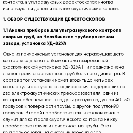
контакта, в ультразвуковых дефектоскопах иногда
используются дополнительные акустические каналы.
1. ОБЗОР СУЩЕСТВУЮЩИХ ДЕФЕКТОСКОПОВ
1.1 Анализ приборов для ультразвукового контроля
сварных труб, на Ч
елябинском трубопрок
атном
заводе
, установка УД-82УА
Одна из применяемых установок для неразрушающего
контроля сделана на базе автоматизированной
эхоскопической установке УД-82УА [ ] и предназначена
для контроля сварных швов труб большого диаметра. В
состав этой установки может входить до четырех
каналов ультразвукового зондирования, содержащих по
два электроакустических преобразователя, один из
которых обеспечивает ввод ультразвука под углом 40—50
градусов к поверхности трубы, а другой под углом90
градусов. Второй преобразователь в каждом канале
служит для контроля акустического контакта между
преобразователями и поверхностью трубы. Этот
контроль основан на фиксации эхо-сигналов,