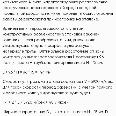
называемого А-типа, характеризующих расположение
прозвученных неоднородностей среды по одной
продольной координате. Ниже приведены осциллограммы
работы дефектоскопа при настройке на эталоне.
Временные интервалы задаются с учетом
конструктивных особенностей установки рабочей
головки с пьезопреобразователями, углом ввода
ультразвукового луча и скорости ультразвука в
материале трубы. Оптимальное расстояние от зоны
контроля до пьезопреобразователя L составляет 9,6
толщин листа H трубы, например для листа H = 15 мм.
L = 9,6 * H = 9,6 * 15 = 144 мм.
Скорость ультразвука в стали составляет V = 5920 м/сек.
Для такой скорости период развертки, с учетом прямого
и обратного хода ультразвукового луча будет
Т4 = 2 * L / 5920 м/cек = 48.7 мксек.
Ширина сварного шва D для толщины листа H = 15 мм. D =