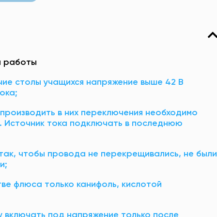
я работы
чие столы учащихся напряжение выше 42 В
ока;
 производить в них переключения необходимо
я. Источник тока подключать в последнюю
так, чтобы провода не перекрещивались, не были
и;
стве флюса только канифоль, кислотой
у включать под напряжение только после