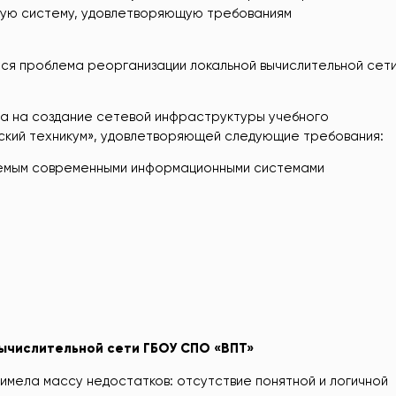
иную систему, удовлетворяющую требованиям
ся проблема реорганизации локальной вычислительной сет
а на создание сетевой инфраструктуры учебного
ский техникум», удовлетворяющей следующие требования:
яемым современными информационными системами
ычислительной
сети
ГБОУ
СПО
«ВПТ»
имела массу недостатков: отсутствие понятной и логичной