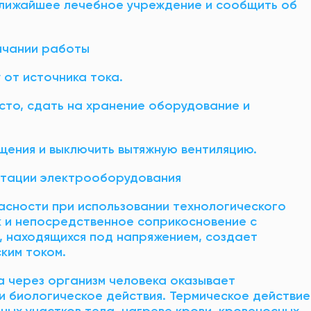
ближайшее лечебное учреждение и сообщить об
нчании работы
 от источника тока.
есто, сдать на хранение оборудование и
щения и выключить вытяжную вентиляцию.
уатации электрооборудования
сности при использовании технологического
 и непосредственное соприкосновение с
, находящихся под напряжением, создает
ким током.
а через организм человека оказывает
и биологическое действия. Термическое действие
ных участков тела, нагреве крови, кровеносных