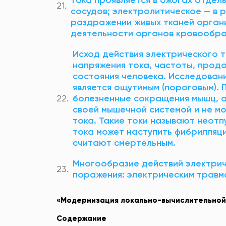
сосудов; электролитическое — в 
раздражении живых тканей орган
деятельности органов кровообра
Исход действия электрического т
напряжения тока, частоты, продо
состояния человека. Исследовани
является ощутимым (пороговым). 
болезненные сокращения мышц, а 
своей мышечной системой и не м
тока. Такие токи называют неот
тока может наступить фибрилляци
считают смертельным.
Многообразие действий электрич
поражения: электрическим травм
«
Модернизация
локально-вычислительной
Содержание