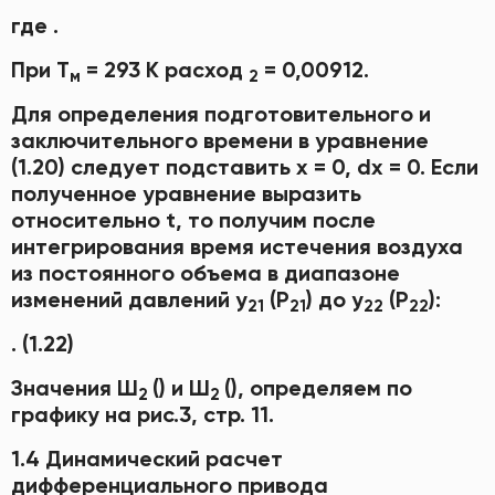
где .
При Т
= 293 К расход
= 0,00912.
м
2
Для определения подготовительного и
заключительного времени в уравнение
(1.20) следует подставить х = 0, dx = 0. Если
полученное уравнение выразить
относительно t, то получим после
интегрирования время истечения воздуха
из постоянного объема в диапазоне
изменений давлений у
(Р
) до у
(Р
):
21
21
22
22
. (1.22)
Значения Ш
() и Ш
(), определяем по
2
2
графику на рис.3, стр. 11.
1.4 Динамический расчет
дифференциального привода