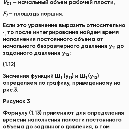
V
— начальный объем рабочей плости,
01
F
— площадь поршня.
1
Если это уравнение выразить относительно
то после интегрирования найдем время
1
,
наполнения постоянного объема от
начального безразмерного давления у
до
11
заданного давления у
:
12
(1.12)
Значения функций Ш
(у
) и Ш
(у
)
1
11
1
12
определяем по графику, приведенному на
рис.3.
Рисунок 3
Формулу (1.13) применяют для определения
времени наполнения полости постоянного
объема до заданного давления, в том