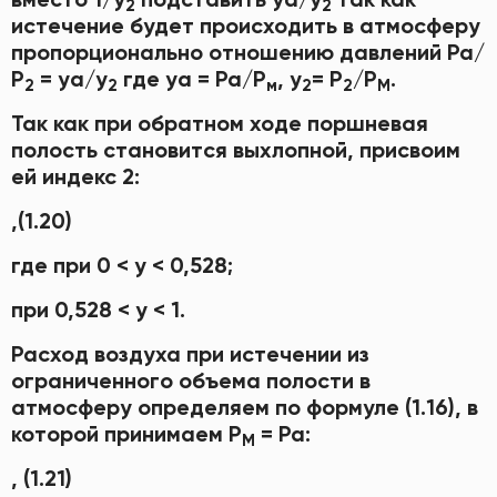
2
2
истечение будет происходить в атмосферу
пропорционально отношению давлений Ра/
Р
= уа/у
где уа = Ра/Р
, у
= Р
/Р
.
2
2
м
2
2
М
Так как при обратном ходе поршневая
полость становится выхлопной, присвоим
ей индекс 2:
,(1.20)
где при 0 < у < 0,528;
при 0,528 < у < 1.
Расход воздуха при истечении из
ограниченного объема полости в
атмосферу определяем по формуле (1.16), в
которой принимаем Р
= Ра:
М
, (1.21)