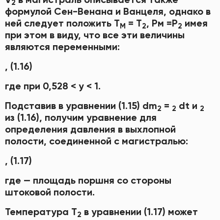
2
формулой Сен-Венана и Ванцеля, однако в
ней следует положить Т
= Т
, Рм =Р
имея
М
2
2
при этом в виду, что все эти величины
являются переменными:
, (1.16)
где при 0,528 < у < 1.
Подставив в уравнении (1.15) dm
=
dt и
2
2
2
из (1.16), получим уравнение для
определения давления в выхлопной
полости, соединенной с магистралью:
, (1.17)
где — площадь поршня со стороны
штоковой полости.
Температура Т
в уравнении (1.17) может
2