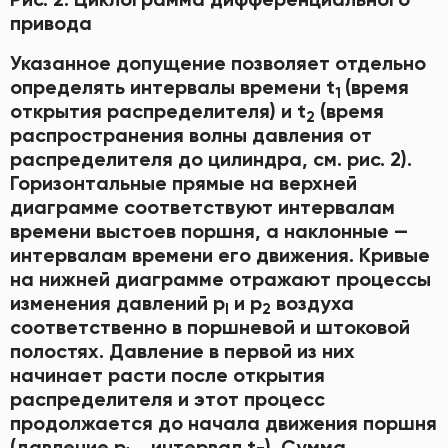
привода
Указанное допущение позволяет отдельно
определять интервалы времени t
(время
1
открытия распределителя) и t
(время
2
распространения волны давления от
распределителя до цилиндра, см. рис. 2).
Горизонтальные прямые на верхней
диаграмме соответствуют интервалам
времени выстоев поршня, а наклонные —
интервалам времени его движения. Кривые
на нижней диаграмме отражают процессы
изменения давлений р
и р
воздуха
l
2
соответственно в поршневой и штоковой
полостях. Давление в первой из них
начинает расти после открытия
распределителя и этот процесс
продолжается до начала движения поршня
(давление р
, интервал t
). Сумма