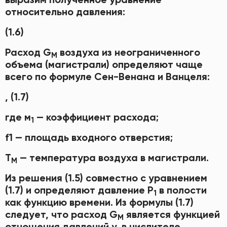
относительно давления:
(1.6)
Расход G
воздуха из неограниченного
M
объема (магистрали) определяют чаще
всего по формуле Сен-Венана и Ванцеля:
, (1.7)
где м
— коэффициент расхода;
1
f1 — площадь входного отверстия;
Т
— температура воздуха в магистрали.
М
Из решения (1.5) совместно с уравнением
(1.7) и определяют давление Р
в полости
1
как функцию времени. Из формулы (1.7)
следует, что расход G
является функцией
M
отношения давлений у, в числителе