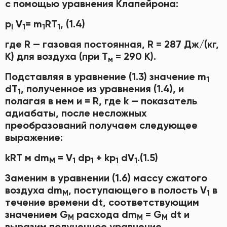
с помощью уравнения Клапейрона:
р
V
= m
RT
, (1.4)
l
1
1
1
где R — газовая постоянная, R = 287 Дж/(кг,
К) для воздуха (при Т
= 290 К).
м
Подставляя в уравнение (1.3) значение m
1
dT
, полученное из уравнения (1.4), и
1
полагая в нем и = R, где k — показатель
адиабаты, после несложных
преобразований получаем следующее
выражение:
kRT м dm
= V
dp
+ kp
dV
.(1.5)
M
1
1
1
1
Заменим в уравнении (1.6) массу сжатого
воздуха dm
, поступающего в полость V
в
M
1
течение времени dt, соответствующим
значением G
расхода dm
= G
dt и
M
M
M
выразим полученное уравнение