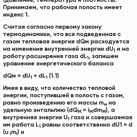
Принимаем, что рабочая полость имеет
индекс 1.
Считая согласно первому закону
термодинамики, что вся подведенная с
газом тепловая энергия dQм расходуется
на изменение внутренней энергии dU
и на
1
работу расширения газа dL
, запишем
1
уравнение энергетического баланса
dQм = dU
+ dL
(1.1)
1
1
Имея в виду, что количество тепловой
энергии, поступившей в полость с газом,
равно произведению его массы m
на
м
удельную энтальпию (dQ
= i
dm
), а
M
M
M
внутренняя энергия U
газа и совершаемая
1
им работа L
равны соответственно dU1 = d
1
(u
m
) и
l
l