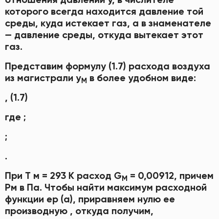
которого всегда находится давление той
среды, куда истекает газ, а в знаменателе
— давление среды, откуда вытекает этот
газ.
Представим формулу (1.7) расхода воздуха
из магистрали у
в более удобном виде:
М
, (1.7)
где ;
;
.
При Т м = 293 К расход G
= 0,00912, причем
M
Рм в Па. Чтобы найти максимум расходной
функции ер (а), приравняем нулю ее
производную , откуда получим,