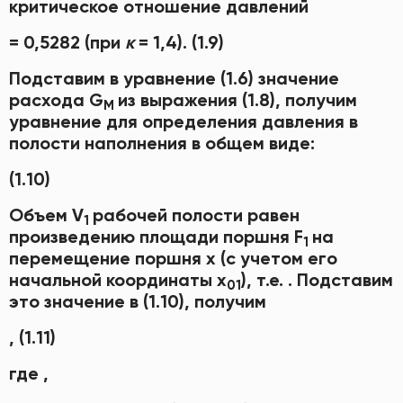
критическое отношение давлений
= 0,5282 (при
к
= 1,4). (1.9)
Подставим в уравнение (1.6) значение
расхода G
из выражения (1.8), получим
M
уравнение для определения давления в
полости наполнения в общем виде:
(1.10)
Объем V
рабочей полости равен
1
произведению площади поршня F
на
1
перемещение поршня х (с учетом его
начальной координаты х
), т.е. . Подставим
01
это значение в (1.10), получим
, (1.11)
где ,