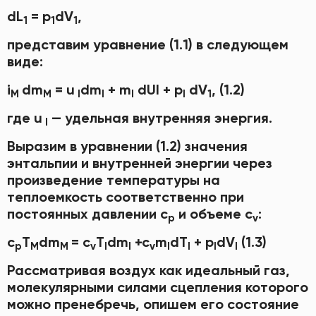
dL
= р
dV
,
1
1
1
представим уравнение (1.1) в следующем
виде:
i
dm
= u
dm
+ m
dUl + р
dV
, (1.2)
M
M
l
l
l
l
1
где u
— удельная внутренняя энергия.
l
Выразим в уравнении (1.2) значения
энтальпии и внутренней энергии через
произведение температуры на
теплоемкость соответственно при
постоянных давлении с
и объеме с
:
р
v
с
T
dm
= с
T
dm
+c
m
dT
+ р
dV
(1.3)
p
M
M
v
l
l
v
l
l
l
l
Рассматривая воздух как идеальный газ,
молекулярными силами сцепления которого
можно пренебречь, опишем его состояние