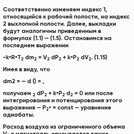
Соответственно изменяем индекс 1,
относящийся к рабочей полости, на индекс
2 выхлопной полости. Далее, выкладки
будут аналогичны приведенным в
формулах (1.1) — (1.5). Остановимся на
последнем выражении
-k•R•Т
dm
= V
dР
+ k•Р
dV
. (1.15)
2
2
2
2
2
2
Имея в виду, что
dm2 = — d () = ,
получаем
dР
+ k•Р
d
= 0 или после
2
2
2
2
интегрирования и потенцирования этого
выражения — P
• = const — уравнение
2
адиабаты.
Расход воздуха из ограниченного объема
V
в магистраль описывается также